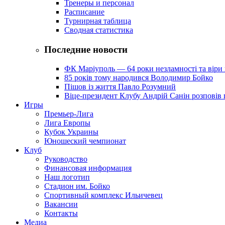
Тренеры и персонал
Расписание
Турнирная таблица
Сводная статистика
Последние новости
ФК Маріуполь — 64 роки незламності та віри 
85 років тому народився Володимир Бойко
Пішов із життя Павло Розумний
Віце-президент Клубу Андрій Санін розповів 
Игры
Премьер-Лига
Лига Европы
Кубок Украины
Юношеский чемпионат
Клуб
Руководство
Финансовая информация
Наш логотип
Стадион им. Бойко
Спортивный комплекс Ильичевец
Вакансии
Контакты
Медиа