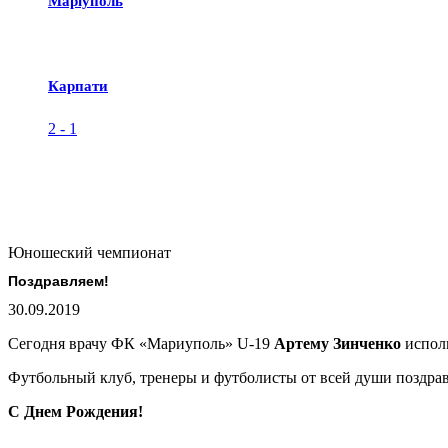
Маріуполь
Карпати
2
-
1
Юношеский чемпионат
Поздравляем!
30.09.2019
Сегодня врачу ФК «Мариуполь» U-19
Артему Зинченко
исполн
Футбольный клуб, тренеры и футболисты от всей души поздрав
С Днем Рождения!