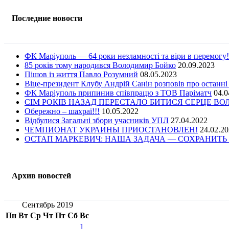
Последние новости
ФК Маріуполь — 64 роки незламності та віри в перемогу!
85 років тому народився Володимир Бойко
20.09.2023
Пішов із життя Павло Розумний
08.05.2023
Віце-президент Клубу Андрій Санін розповів про останні
ФК Маріуполь припинив співпрацю з ТОВ Паріматч
04.0
СІМ РОКІВ НАЗАД ПЕРЕСТАЛО БИТИСЯ СЕРЦЕ В
Обережно – шахраї!!!
10.05.2022
Відбулися Загальні збори учасників УПЛ
27.04.2022
ЧЕМПИОНАТ УКРАИНЫ ПРИОСТАНОВЛЕН!
24.02.2
ОСТАП МАРКЕВИЧ: НАША ЗАДАЧА — СОХРАНИТЬ 
Архив новостей
Сентябрь 2019
Пн
Вт
Ср
Чт
Пт
Сб
Вс
1