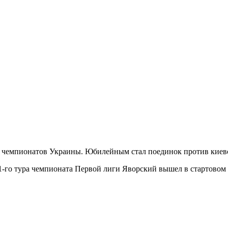
ах чемпионатов Украины. Юбилейным стал поединок против киев
 1-го тура чемпионата Первой лиги Яворский вышел в стартовом