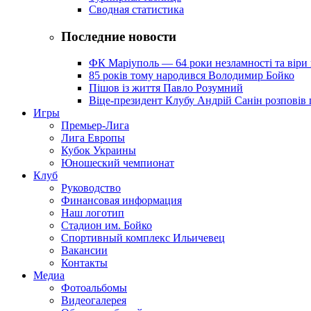
Сводная статистика
Последние новости
ФК Маріуполь — 64 роки незламності та віри 
85 років тому народився Володимир Бойко
Пішов із життя Павло Розумний
Віце-президент Клубу Андрій Санін розповів 
Игры
Премьер-Лига
Лига Европы
Кубок Украины
Юношеский чемпионат
Клуб
Руководство
Финансовая информация
Наш логотип
Стадион им. Бойко
Спортивный комплекс Ильичевец
Вакансии
Контакты
Медиа
Фотоальбомы
Видеогалерея