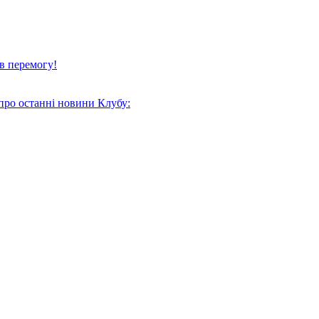
в перемогу!
про останні новини Клубу: