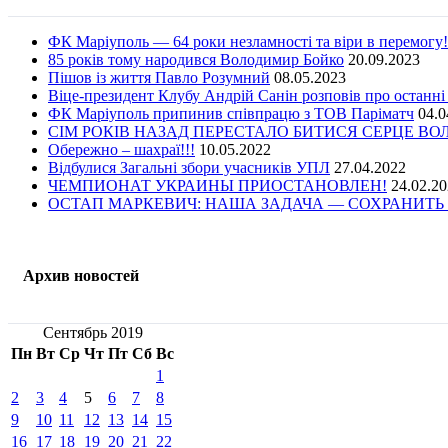
ФК Маріуполь — 64 роки незламності та віри в перемогу!
85 років тому народився Володимир Бойко
20.09.2023
Пішов із життя Павло Розумний
08.05.2023
Віце-президент Клубу Андрій Санін розповів про останні
ФК Маріуполь припинив співпрацю з ТОВ Паріматч
04.0
СІМ РОКІВ НАЗАД ПЕРЕСТАЛО БИТИСЯ СЕРЦЕ В
Обережно – шахраї!!!
10.05.2022
Відбулися Загальні збори учасників УПЛ
27.04.2022
ЧЕМПИОНАТ УКРАИНЫ ПРИОСТАНОВЛЕН!
24.02.2
ОСТАП МАРКЕВИЧ: НАША ЗАДАЧА — СОХРАНИТЬ 
Архив новостей
Сентябрь 2019
Пн
Вт
Ср
Чт
Пт
Сб
Вс
1
2
3
4
5
6
7
8
9
10
11
12
13
14
15
16
17
18
19
20
21
22