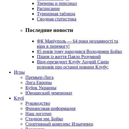
Тренеры и персонал
Расписание
Турнирная таблица
Сводная статистика
Последние новости
ФК Маріуполь — 64 роки незламності та
віри в перемогу!
85 років тому народився Володимир Бойко
Пішов із життя Павло Розумний
Віце-президент Клубу Андрій Санін
розповів про останні новини Клубу:
Игры
Премьер-Лига
Лига Европы
Кубок Украины
Юношеский чемпионат
Клуб
Руководство
Финансовая информация
Наш логотип
Стадион им. Бойко
Спортивный комплекс Ильичевец