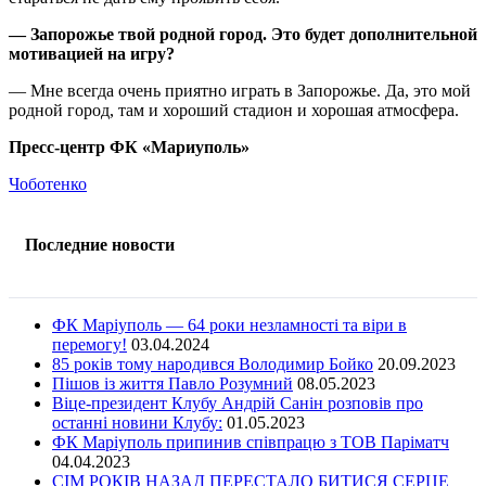
— Запорожье твой родной город. Это будет дополнительной
мотивацией на игру?
— Мне всегда очень приятно играть в Запорожье. Да, это мой
родной город, там и хороший стадион и хорошая атмосфера.
Пресс-центр ФК «Мариуполь»
Чоботенко
Последние новости
ФК Маріуполь — 64 роки незламності та віри в
перемогу!
03.04.2024
85 років тому народився Володимир Бойко
20.09.2023
Пішов із життя Павло Розумний
08.05.2023
Віце-президент Клубу Андрій Санін розповів про
останні новини Клубу:
01.05.2023
ФК Маріуполь припинив співпрацю з ТОВ Паріматч
04.04.2023
СІМ РОКІВ НАЗАД ПЕРЕСТАЛО БИТИСЯ СЕРЦЕ