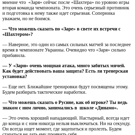
мнение что «Заря» сейчас после «Шахтера» по уровню игры
вторая команда чемпионата. Это очень серьезный противник
и подготовка к нему также идет серьезная. Соперника
уважаем, но не боимся.
— Что можешь сказать по «Заре» в свете их встречи с
«Шахтером»?
— Наверное, это один из самых сильных матчей за последнее
время в чемпионате Украины. Очевидно что «Заря» сильно
прибавила.
— У «Зари» очень мощная атака, много забитых мячей.
Как будет действовать ваша защита? Есть ли тренерская
установка?
— Еще нет. Ближайшие тренировки будут посвящены этому.
Будем разбирать тактические наработки.
— Что можешь сказать о Русине, как об игроке? Ты ведь
знаком с ним лично, занимались в школе «Динамо».
— Это очень хороший нападающий. Настырный, всегда идет
до конца и с ним никогда нельзя выключаться. Ни на секунду.
Он всегда ищет момент, где зацепиться и пролезть. Будем
стараться не дать ему проявить себя.