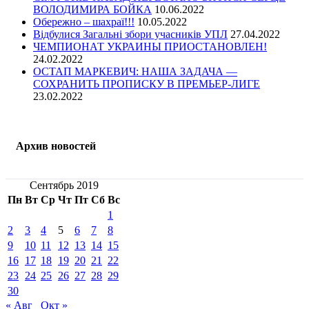
ВОЛОДИМИРА БОЙКА
10.06.2022
Обережно – шахраї!!!
10.05.2022
Відбулися Загальні збори учасників УПЛ
27.04.2022
ЧЕМПИОНАТ УКРАИНЫ ПРИОСТАНОВЛЕН!
24.02.2022
ОСТАП МАРКЕВИЧ: НАША ЗАДАЧА —
СОХРАНИТЬ ПРОПИСКУ В ПРЕМЬЕР-ЛИГЕ
23.02.2022
Архив новостей
Сентябрь 2019
Пн
Вт
Ср
Чт
Пт
Сб
Вс
1
2
3
4
5
6
7
8
9
10
11
12
13
14
15
16
17
18
19
20
21
22
23
24
25
26
27
28
29
30
« Авг
Окт »