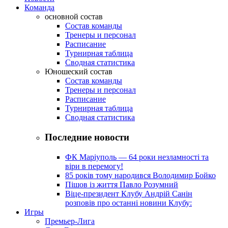
Команда
основной состав
Состав команды
Тренеры и персонал
Расписание
Турнирная таблица
Сводная статистика
Юношеский состав
Состав команды
Тренеры и персонал
Расписание
Турнирная таблица
Сводная статистика
Последние новости
ФК Маріуполь — 64 роки незламності та
віри в перемогу!
85 років тому народився Володимир Бойко
Пішов із життя Павло Розумний
Віце-президент Клубу Андрій Санін
розповів про останні новини Клубу:
Игры
Премьер-Лига