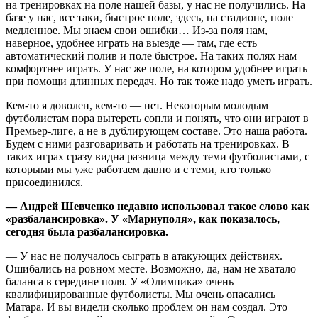
на тренировках на поле нашей базы, у нас не получились. На
базе у нас, все таки, быстрое поле, здесь, на стадионе, поле
медленное. Мы знаем свои ошибки… Из-за поля нам,
наверное, удобнее играть на выезде — там, где есть
автоматический полив и поле быстрое. На таких полях нам
комфортнее играть. У нас же поле, на котором удобнее играть
при помощи длинных передач. Но так тоже надо уметь играть.
Кем-то я доволен, кем-то — нет. Некоторым молодым
футболистам пора вытереть сопли и понять, что они играют в
Премьер-лиге, а не в дублирующем составе. Это наша работа.
Будем с ними разговаривать и работать на тренировках. В
таких играх сразу видна разница между теми футболистами, с
которыми мы уже работаем давно и с теми, кто только
присоединился.
— Андрей Шевченко недавно использовал такое слово как
«разбалансировка». У «Мариуполя», как показалось,
сегодня была разбалансировка.
— У нас не получалось сыграть в атакующих действиях.
Ошибались на ровном месте. Возможно, да, нам не хватало
баланса в середине поля. У «Олимпика» очень
квалифицированные футболисты. Мы очень опасались
Матара. И вы видели сколько проблем он нам создал. Это