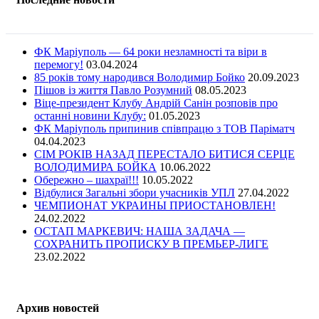
ФК Маріуполь — 64 роки незламності та віри в
перемогу!
03.04.2024
85 років тому народився Володимир Бойко
20.09.2023
Пішов із життя Павло Розумний
08.05.2023
Віце-президент Клубу Андрій Санін розповів про
останні новини Клубу:
01.05.2023
ФК Маріуполь припинив співпрацю з ТОВ Паріматч
04.04.2023
СІМ РОКІВ НАЗАД ПЕРЕСТАЛО БИТИСЯ СЕРЦЕ
ВОЛОДИМИРА БОЙКА
10.06.2022
Обережно – шахраї!!!
10.05.2022
Відбулися Загальні збори учасників УПЛ
27.04.2022
ЧЕМПИОНАТ УКРАИНЫ ПРИОСТАНОВЛЕН!
24.02.2022
ОСТАП МАРКЕВИЧ: НАША ЗАДАЧА —
СОХРАНИТЬ ПРОПИСКУ В ПРЕМЬЕР-ЛИГЕ
23.02.2022
Архив новостей