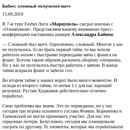
Бабич: сложный получился матч
15.09.2019
В 7-м туре Favbet Лиги
«Мариуполь»
сыграл вничью с
«Олимпиком». Представляем вашему вниманию пресс-
конференцию наставника азовцев
Александра Бабича
:
— Сложный был матч. Однозначно, сложный. Многое у нас
не получалось. Если брать первый тайм, то мы хотели
работать низом с быстрыми переводами мяча с фланга на
фланг. Хотели таким образом раскачать оборону соперника.
Но у нас не получалось быстро работать с мячом. В конце
тайма вскрыли фланг и забили гол.
Во втором тайме у наших ворот было много моментов. И
исходя из второго тайма, то ничья 1:1 для нас хороший
результат. Рустам Худжамов действительно отлично
поработал.
Свои проблемы мы знаем. Это не оправдание, но у нас
сегодня три игрока основного состава Фомин, Корниенко и
Танковский не могли принимать участие. Для нас это
серьезные потери. Безусловно, сегодня мы планировали
сыграть по другому. Те элементы, которые мы отрабатывали