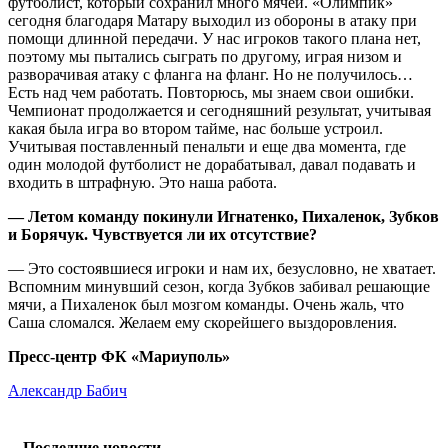
футболист, который сохранил много мячей. «Олимпик»
сегодня благодаря Матару выходил из обороны в атаку при
помощи длинной передачи. У нас игроков такого плана нет,
поэтому мы пытались сыграть по другому, играя низом и
разворачивая атаку с фланга на фланг. Но не получилось…
Есть над чем работать. Повторюсь, мы знаем свои ошибки.
Чемпионат продолжается и сегодняшний результат, учитывая
какая была игра во втором тайме, нас больше устроил.
Учитывая поставленный пенальти и еще два момента, где
один молодой футболист не дорабатывал, давал подавать и
входить в штрафную. Это наша работа.
— Летом команду покинули Игнатенко, Пихаленок, Зубков
и Борячук. Чувствуется ли их отсутствие?
— Это состоявшиеся игроки и нам их, безусловно, не хватает.
Вспомним минувший сезон, когда Зубков забивал решающие
мячи, а Пихаленок был мозгом команды. Очень жаль, что
Саша сломался. Желаем ему скорейшего выздоровления.
Пресс-центр ФК «Мариуполь»
Александр Бабич
Последние новости