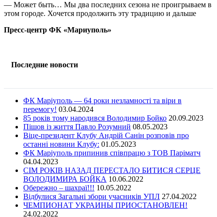
— Может быть… Мы два последних сезона не проигрываем в
этом городе. Хочется продолжить эту традицию и дальше
Пресс-центр ФК «Мариуполь»
Последние новости
ФК Маріуполь — 64 роки незламності та віри в
перемогу!
03.04.2024
85 років тому народився Володимир Бойко
20.09.2023
Пішов із життя Павло Розумний
08.05.2023
Віце-президент Клубу Андрій Санін розповів про
останні новини Клубу:
01.05.2023
ФК Маріуполь припинив співпрацю з ТОВ Паріматч
04.04.2023
СІМ РОКІВ НАЗАД ПЕРЕСТАЛО БИТИСЯ СЕРЦЕ
ВОЛОДИМИРА БОЙКА
10.06.2022
Обережно – шахраї!!!
10.05.2022
Відбулися Загальні збори учасників УПЛ
27.04.2022
ЧЕМПИОНАТ УКРАИНЫ ПРИОСТАНОВЛЕН!
24.02.2022