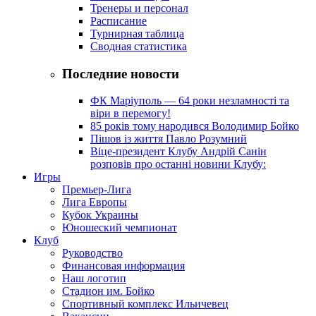
Тренеры и персонал
Расписание
Турнирная таблица
Сводная статистика
Последние новости
ФК Маріуполь — 64 роки незламності та
віри в перемогу!
85 років тому народився Володимир Бойко
Пішов із життя Павло Розумний
Віце-президент Клубу Андрій Санін
розповів про останні новини Клубу:
Игры
Премьер-Лига
Лига Европы
Кубок Украины
Юношеский чемпионат
Клуб
Руководство
Финансовая информация
Наш логотип
Стадион им. Бойко
Спортивный комплекс Ильичевец