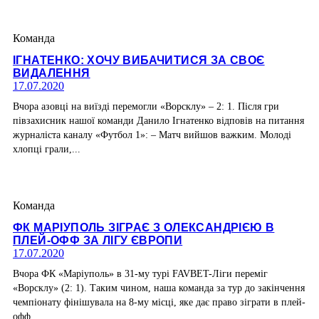
Команда
ІГНАТЕНКО: ХОЧУ ВИБАЧИТИСЯ ЗА СВОЄ
ВИДАЛЕННЯ
17.07.2020
Вчора азовці на виїзді перемогли «Ворсклу» – 2: 1. Після гри
півзахисник нашої команди Данило Ігнатенко відповів на питання
журналіста каналу «Футбол 1»: – Матч вийшов важким. Молоді
хлопці грали,...
Команда
ФК МАРІУПОЛЬ ЗІГРАЄ З ОЛЕКСАНДРІЄЮ В
ПЛЕЙ-ОФФ ЗА ЛІГУ ЄВРОПИ
17.07.2020
Вчора ФК «Маріуполь» в 31-му турі FAVBET-Ліги переміг
«Ворсклу» (2: 1). Таким чином, наша команда за тур до закінчення
чемпіонату фінішувала на 8-му місці, яке дає право зіграти в плей-
офф...