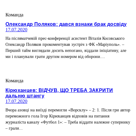
Команда
Олександр Поляков: дався взнаки брак досвіду
17.07.2020
На післяматчевій прес-конференції асистент Віталія Косовського
Олександр Поляков прокоментував зустріч з ФК «Маріуполь». –
Перший тайм виглядали досить непогано, віддали ініціативу, але
ми і планували грати другим номером від оборони....
Команда
Кірюханцев: ВІДЧУВ, ЩО ТРЕБА ЗАКРИТИ
дальню штангу
17.07.2020
Вчора азовці на виїзді перемогли «Ворсклу» – 2: 1. Після гри автор
переможного гола Ігор Кірюханцев відповів на питання
журналіста каналу «Футбол 1»: – Треба віддати належне супернику
– грали...