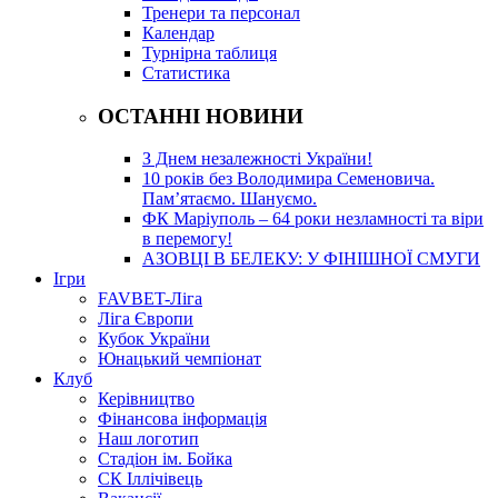
Тренери та персонал
Календар
Турнірна таблиця
Статистика
ОСТАННІ НОВИНИ
З Днем незалежності України!
10 років без Володимира Семеновича.
Пам’ятаємо. Шануємо.
ФК Маріуполь – 64 роки незламності та віри
в перемогу!
АЗОВЦІ В БЕЛЕКУ: У ФІНІШНОЇ СМУГИ
Ігри
FAVBET-Ліга
Ліга Європи
Кубок України
Юнацький чемпіонат
Клуб
Керівництво
Фінансова інформація
Наш логотип
Стадіон ім. Бойка
СК Іллічівець