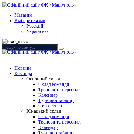
Магазин
Выберите язык
Русский
Українська
Новини
Команда
Основний склад
Склад команди
Тренери та персонал
Календар
Турнірна таблиця
Статистика
Юнацький склад
Склад команди
Тренери та персонал
Календар
Турнірна таблиця