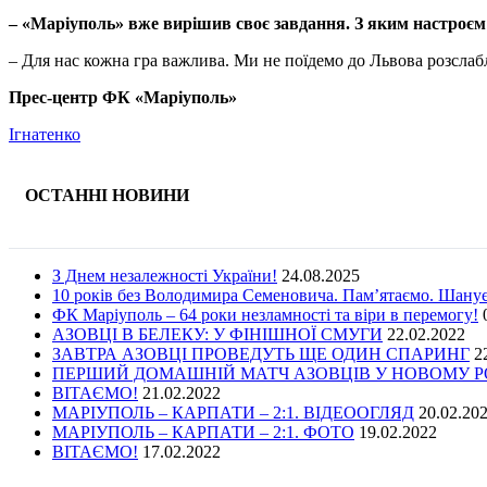
– «Маріуполь» вже вирішив своє завдання. З яким настроєм
– Для нас кожна гра важлива. Ми не поїдемо до Львова розсла
Прес-центр ФК «Маріуполь»
Ігнатенко
ОСТАННІ НОВИНИ
З Днем незалежності України!
24.08.2025
10 років без Володимира Семеновича. Пам’ятаємо. Шану
ФК Маріуполь – 64 роки незламності та віри в перемогу!
АЗОВЦІ В БЕЛЕКУ: У ФІНІШНОЇ СМУГИ
22.02.2022
ЗАВТРА АЗОВЦІ ПРОВЕДУТЬ ЩЕ ОДИН СПАРИНГ
2
ПЕРШИЙ ДОМАШНІЙ МАТЧ АЗОВЦІВ У НОВОМУ РОЦ
ВІТАЄМО!
21.02.2022
МАРІУПОЛЬ – КАРПАТИ – 2:1. ВІДЕООГЛЯД
20.02.20
МАРІУПОЛЬ – КАРПАТИ – 2:1. ФОТО
19.02.2022
ВІТАЄМО!
17.02.2022