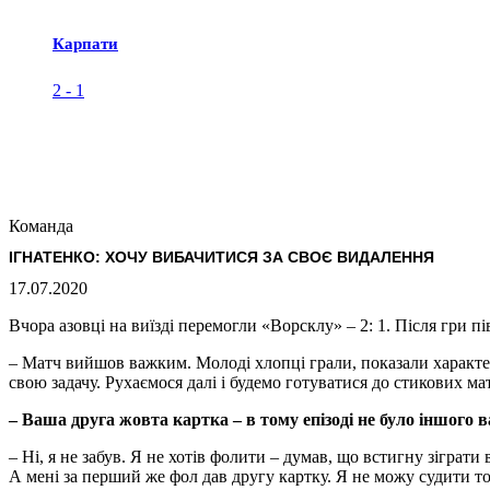
Карпати
2
-
1
Команда
ІГНАТЕНКО: ХОЧУ ВИБАЧИТИСЯ ЗА СВОЄ ВИДАЛЕННЯ
17.07.2020
Вчора азовці на виїзді перемогли «Ворсклу» – 2: 1. Після гри 
– Матч вийшов важким. Молоді хлопці грали, показали характер
свою задачу. Рухаємося далі і будемо готуватися до стикових мат
– Ваша друга жовта картка – в тому епізоді не було іншого
– Ні, я не забув. Я не хотів фолити – думав, що встигну зіграт
А мені за перший же фол дав другу картку. Я не можу судити то