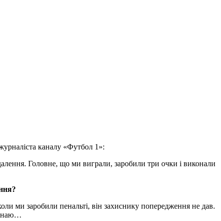
 журналіста каналу «Футбол 1»:
алення. Головне, що ми виграли, заробили три очки і виконали
ення?
, коли ми заробили пенальті, він захиснику попередження не дав.
е знаю…