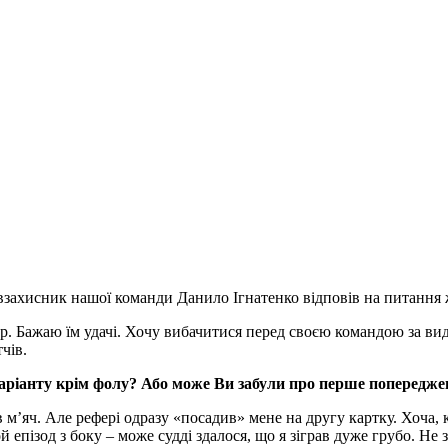
півзахисник нашої команди Данило Ігнатенко відповів на питання
. Бажаю їм удачі. Хочу вибачитися перед своєю командою за вид
чів.
 варіанту крім фолу? Або може Ви забули про перше попередж
и в м’яч. Але рефері одразу «посадив» мене на другу картку. Хоча
й епізод з боку – може судді здалося, що я зіграв дуже грубо. Н