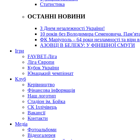
Статистика
ОСТАННІ НОВИНИ
З Днем незалежності України!
10 років без Володимира Семеновича. Пам’ят
ФК Маріуполь – 64 роки незламності та віри в
АЗОВЦІ В БЕЛЕКУ: У ФІНІШНОЇ СМУГИ
Ігри
FAVBET-Ліга
Ліга Європи
Кубок України
Юнацький чемпіонат
Клуб
Керівництво
Фінансова інформація
Наш логотип
Стадіон ім. Бойка
СК Іллічівець
Вакансії
Контакти
Медіа
Фотоальбоми
Відеогалерея