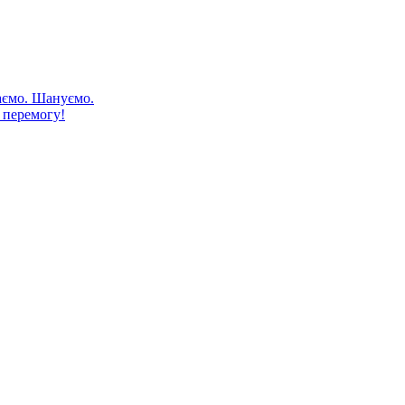
аємо. Шануємо.
 перемогу!