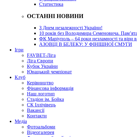
Статистика
ОСТАННІ НОВИНИ
З Днем незалежності України!
10 років без Володимира Семеновича. Пам’ят
ФК Маріуполь – 64 роки незламності та віри в
АЗОВЦІ В БЕЛЕКУ: У ФІНІШНОЇ СМУГИ
Ігри
FAVBET-Ліга
Ліга Європи
Кубок України
Юнацький чемпіонат
Клуб
Керівництво
Фінансова інформація
Наш логотип
Стадіон ім. Бойка
СК Іллічівець
Вакансії
Контакти
Медіа
Фотоальбоми
Відеогалерея