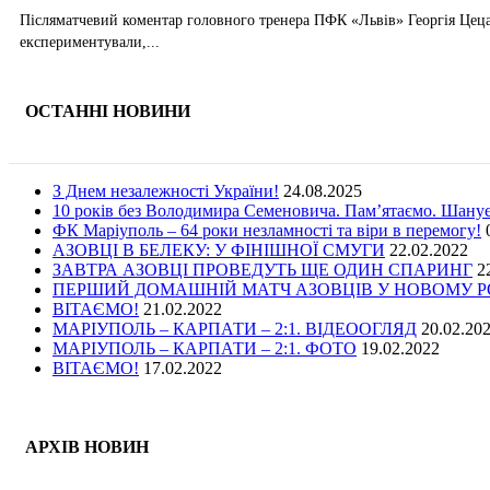
Післяматчевий коментар головного тренера ПФК «Львів» Георгія Цецад
експериментували,...
ОСТАННІ НОВИНИ
З Днем незалежності України!
24.08.2025
10 років без Володимира Семеновича. Пам’ятаємо. Шану
ФК Маріуполь – 64 роки незламності та віри в перемогу!
АЗОВЦІ В БЕЛЕКУ: У ФІНІШНОЇ СМУГИ
22.02.2022
ЗАВТРА АЗОВЦІ ПРОВЕДУТЬ ЩЕ ОДИН СПАРИНГ
2
ПЕРШИЙ ДОМАШНІЙ МАТЧ АЗОВЦІВ У НОВОМУ РОЦ
ВІТАЄМО!
21.02.2022
МАРІУПОЛЬ – КАРПАТИ – 2:1. ВІДЕООГЛЯД
20.02.20
МАРІУПОЛЬ – КАРПАТИ – 2:1. ФОТО
19.02.2022
ВІТАЄМО!
17.02.2022
АРХІВ НОВИН