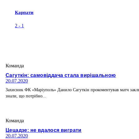
Карпати
2
-
1
Команда
Сагуткін: самовіддача стала вирішальною
20.07.2020
Захисник ФК «Маріуполь» Данило Сагуткін прокоментував матч заключ
знали, що потрібно...
Команда
Цецадзе: не вдалося виграти
20.07.2020