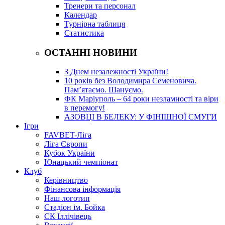
Тренери та персонал
Календар
Турнірна таблиця
Статистика
ОСТАННІ НОВИНИ
З Днем незалежності України!
10 років без Володимира Семеновича.
Пам’ятаємо. Шануємо.
ФК Маріуполь – 64 роки незламності та віри
в перемогу!
АЗОВЦІ В БЕЛЕКУ: У ФІНІШНОЇ СМУГИ
Ігри
FAVBET-Ліга
Ліга Європи
Кубок України
Юнацький чемпіонат
Клуб
Керівництво
Фінансова інформація
Наш логотип
Стадіон ім. Бойка
СК Іллічівець