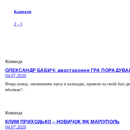
Карпати
2
-
1
Команда
ОЛЕКСАНДР БАБИЧ: двостороння ГРА ПОРАДУВА
04.07.2020
Вчора азовці, заповнюючи паузу в календарі, провели на своїй базі д
вболівав?...
Команда
КЛИМ ПРИХОДЬКО – НОВИЧОК ФК МАРІУПОЛЬ
04.07.2020