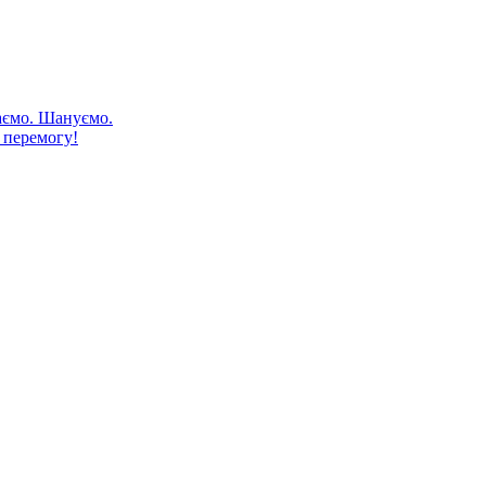
аємо. Шануємо.
 перемогу!