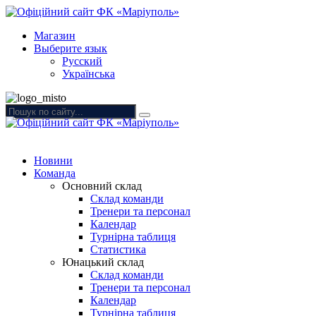
Магазин
Выберите язык
Русский
Українська
Новини
Команда
Основний склад
Склад команди
Тренери та персонал
Календар
Турнірна таблиця
Статистика
Юнацький склад
Склад команди
Тренери та персонал
Календар
Турнірна таблиця