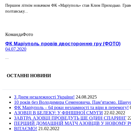
Першим літнім новачком ФК «Маріуполь» став Клим Приходько. Гравец
полтавську...
Команда
Фото
ФК Маріуполь провів двосторонню гру (ФОТО)
04.07.2020
...
ОСТАННІ НОВИНИ
З Днем незалежності України!
24.08.2025
10 років без Володимира Семеновича. Пам’ятаємо. Шану
ФК Маріуполь – 64 роки незламності та віри в перемогу!
АЗОВЦІ В БЕЛЕКУ: У ФІНІШНОЇ СМУГИ
22.02.2022
ЗАВТРА АЗОВЦІ ПРОВЕДУТЬ ЩЕ ОДИН СПАРИНГ
2
ПЕРШИЙ ДОМАШНІЙ МАТЧ АЗОВЦІВ У НОВОМУ РОЦ
ВІТАЄМО!
21.02.2022