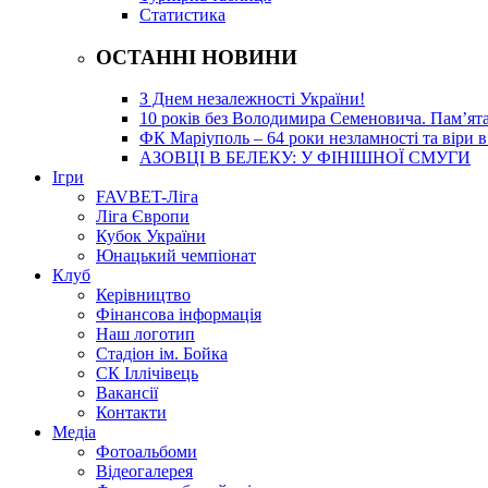
Статистика
ОСТАННІ НОВИНИ
З Днем незалежності України!
10 років без Володимира Семеновича. Пам’ят
ФК Маріуполь – 64 роки незламності та віри в
АЗОВЦІ В БЕЛЕКУ: У ФІНІШНОЇ СМУГИ
Ігри
FAVBET-Ліга
Ліга Європи
Кубок України
Юнацький чемпіонат
Клуб
Керівництво
Фінансова інформація
Наш логотип
Стадіон ім. Бойка
СК Іллічівець
Вакансії
Контакти
Медіа
Фотоальбоми
Відеогалерея