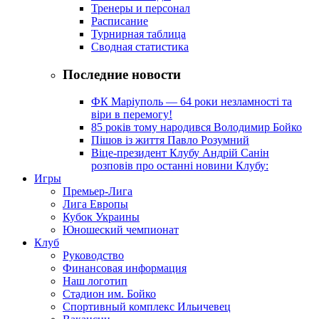
Тренеры и персонал
Расписание
Турнирная таблица
Сводная статистика
Последние новости
ФК Маріуполь — 64 роки незламності та
віри в перемогу!
85 років тому народився Володимир Бойко
Пішов із життя Павло Розумний
Віце-президент Клубу Андрій Санін
розповів про останні новини Клубу:
Игры
Премьер-Лига
Лига Европы
Кубок Украины
Юношеский чемпионат
Клуб
Руководство
Финансовая информация
Наш логотип
Стадион им. Бойко
Спортивный комплекс Ильичевец