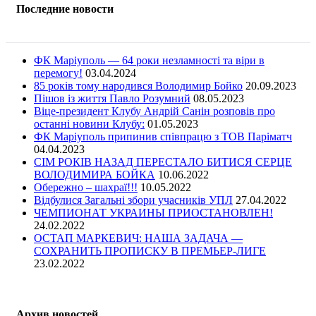
Последние новости
ФК Маріуполь — 64 роки незламності та віри в
перемогу!
03.04.2024
85 років тому народився Володимир Бойко
20.09.2023
Пішов із життя Павло Розумний
08.05.2023
Віце-президент Клубу Андрій Санін розповів про
останні новини Клубу:
01.05.2023
ФК Маріуполь припинив співпрацю з ТОВ Паріматч
04.04.2023
СІМ РОКІВ НАЗАД ПЕРЕСТАЛО БИТИСЯ СЕРЦЕ
ВОЛОДИМИРА БОЙКА
10.06.2022
Обережно – шахраї!!!
10.05.2022
Відбулися Загальні збори учасників УПЛ
27.04.2022
ЧЕМПИОНАТ УКРАИНЫ ПРИОСТАНОВЛЕН!
24.02.2022
ОСТАП МАРКЕВИЧ: НАША ЗАДАЧА —
СОХРАНИТЬ ПРОПИСКУ В ПРЕМЬЕР-ЛИГЕ
23.02.2022
Архив новостей