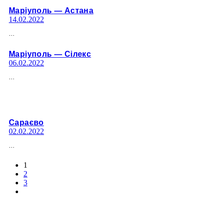
Марiуполь — Астана
14.02.2022
...
Марiуполь — Сiлекс
06.02.2022
...
Сараєво
02.02.2022
...
1
2
3