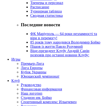
Тренеры и персонал
Расписание
Турнирная таблица
Сводная статистика
Последние новости
ФК Маріуполь — 64 роки незламності та
віри в перемогу!
85 років тому народився Володимир Бойко
Пішов із життя Павло Розумний
Віце-президент Клубу Андрій Санін
розповів про останні новини Клубу:
Игры
Премьер-Лига
Лига Европы
Кубок Украины
Юношеский чемпионат
Клуб
Руководство
Финансовая информация
Наш логотип
Стадион им. Бойко
Спортивный комплекс Ильичевец