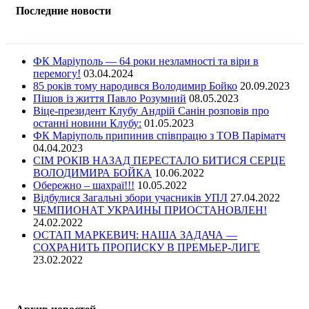
Последние новости
ФК Маріуполь — 64 роки незламності та віри в
перемогу!
03.04.2024
85 років тому народився Володимир Бойко
20.09.2023
Пішов із життя Павло Розумний
08.05.2023
Віце-президент Клубу Андрій Санін розповів про
останні новини Клубу:
01.05.2023
ФК Маріуполь припинив співпрацю з ТОВ Паріматч
04.04.2023
СІМ РОКІВ НАЗАД ПЕРЕСТАЛО БИТИСЯ СЕРЦЕ
ВОЛОДИМИРА БОЙКА
10.06.2022
Обережно – шахраї!!!
10.05.2022
Відбулися Загальні збори учасників УПЛ
27.04.2022
ЧЕМПИОНАТ УКРАИНЫ ПРИОСТАНОВЛЕН!
24.02.2022
ОСТАП МАРКЕВИЧ: НАША ЗАДАЧА —
СОХРАНИТЬ ПРОПИСКУ В ПРЕМЬЕР-ЛИГЕ
23.02.2022