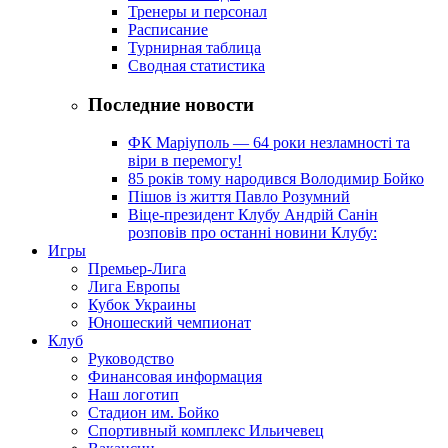
Тренеры и персонал
Расписание
Турнирная таблица
Сводная статистика
Последние новости
ФК Маріуполь — 64 роки незламності та
віри в перемогу!
85 років тому народився Володимир Бойко
Пішов із життя Павло Розумний
Віце-президент Клубу Андрій Санін
розповів про останні новини Клубу:
Игры
Премьер-Лига
Лига Европы
Кубок Украины
Юношеский чемпионат
Клуб
Руководство
Финансовая информация
Наш логотип
Стадион им. Бойко
Спортивный комплекс Ильичевец