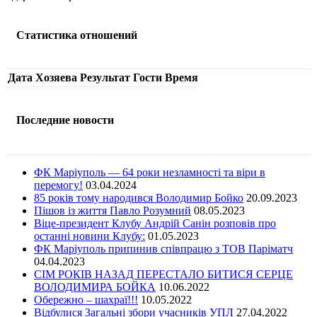
Статистика отношений
Дата
Хозяева
Результат
Гости
Время
Последние новости
ФК Маріуполь — 64 роки незламності та віри в
перемогу!
03.04.2024
85 років тому народився Володимир Бойко
20.09.2023
Пішов із життя Павло Розумний
08.05.2023
Віце-президент Клубу Андрій Санін розповів про
останні новини Клубу:
01.05.2023
ФК Маріуполь припинив співпрацю з ТОВ Паріматч
04.04.2023
СІМ РОКІВ НАЗАД ПЕРЕСТАЛО БИТИСЯ СЕРЦЕ
ВОЛОДИМИРА БОЙКА
10.06.2022
Обережно – шахраї!!!
10.05.2022
Відбулися Загальні збори учасників УПЛ
27.04.2022