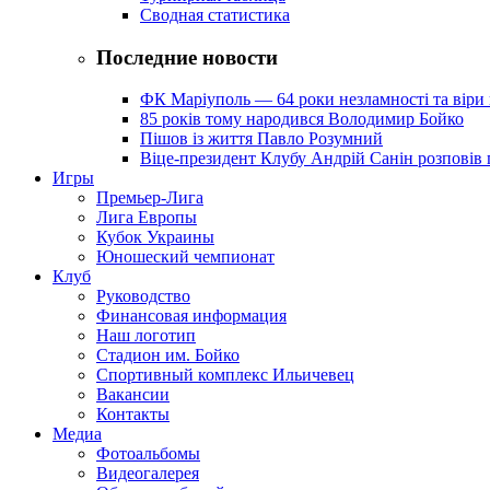
Сводная статистика
Последние новости
ФК Маріуполь — 64 роки незламності та віри 
85 років тому народився Володимир Бойко
Пішов із життя Павло Розумний
Віце-президент Клубу Андрій Санін розповів 
Игры
Премьер-Лига
Лига Европы
Кубок Украины
Юношеский чемпионат
Клуб
Руководство
Финансовая информация
Наш логотип
Стадион им. Бойко
Спортивный комплекс Ильичевец
Вакансии
Контакты
Медиа
Фотоальбомы
Видеогалерея