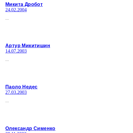
Микита Дробот
24.02.2004
...
Артур Микитишин
14.07.2003
...
Паоло Недес
27.03.2003
...
Олександр Сименко