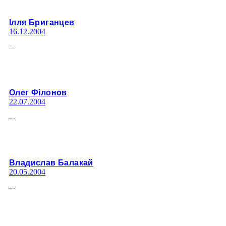
Ілля Бриганцев
16.12.2004
...
Олег Фiлонов
22.07.2004
...
Владислав Балакай
20.05.2004
...