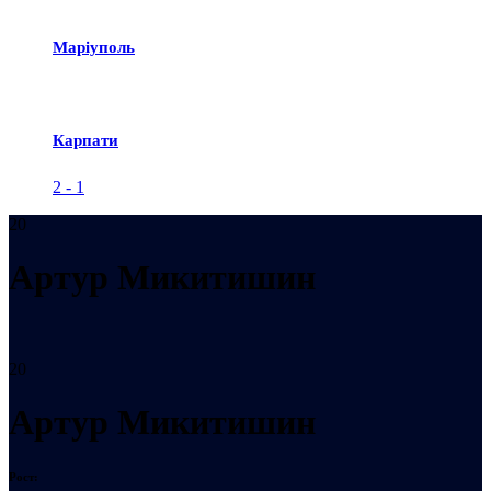
Маріуполь
Карпати
2
-
1
20
Артур Микитишин
20
Артур Микитишин
Рост: