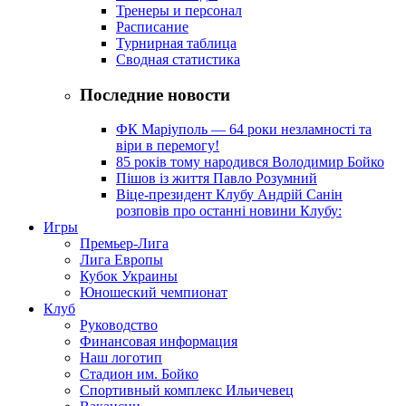
Тренеры и персонал
Расписание
Турнирная таблица
Сводная статистика
Последние новости
ФК Маріуполь — 64 роки незламності та
віри в перемогу!
85 років тому народився Володимир Бойко
Пішов із життя Павло Розумний
Віце-президент Клубу Андрій Санін
розповів про останні новини Клубу:
Игры
Премьер-Лига
Лига Европы
Кубок Украины
Юношеский чемпионат
Клуб
Руководство
Финансовая информация
Наш логотип
Стадион им. Бойко
Спортивный комплекс Ильичевец