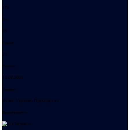
176
Вес:
66
Возраст
23
Родился:
14.07.2003
Турниры
Кубок України, Прем'єр-ліга
Национальность
Украина