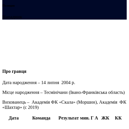
Позиция
Нападник
Про гравця
Дата народження – 14 липня 2004 р.
Місце народження – Тесмінічани (Івано-Франківська область)
Вихованець – Академiя ФК «Скала» (Моршин), Академiя ФК
«Шахтар» (с 2019)
Дата
Команда
Результат
мин.
Г
А
ЖК
КК