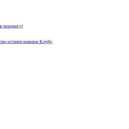
в перемогу!
про останні новини Клубу: