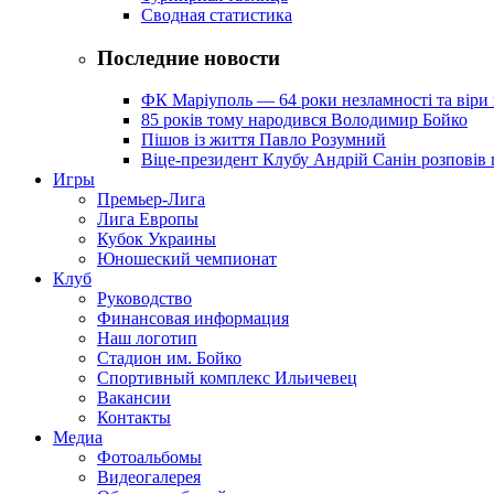
Сводная статистика
Последние новости
ФК Маріуполь — 64 роки незламності та віри 
85 років тому народився Володимир Бойко
Пішов із життя Павло Розумний
Віце-президент Клубу Андрій Санін розповів 
Игры
Премьер-Лига
Лига Европы
Кубок Украины
Юношеский чемпионат
Клуб
Руководство
Финансовая информация
Наш логотип
Стадион им. Бойко
Спортивный комплекс Ильичевец
Вакансии
Контакты
Медиа
Фотоальбомы
Видеогалерея