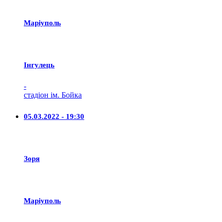
Маріуполь
Iнгулець
-
стадіон ім. Бойка
05.03.2022 - 19:30
Зоря
Маріуполь
-