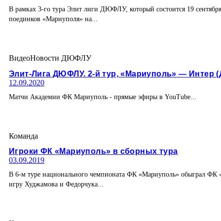
В рамках 3-го тура Элит лиги ДЮФЛУ, который состоится 19 сентяб
поединков «Мариуполя» на...
Видео
Новости ДЮФЛУ
Элит-Лига ДЮФЛУ. 2-й тур, «Мариуполь» — Интер (
12.09.2020
Матчи Академии ФК Мариуполь - прямые эфиры в YouTube...
Команда
Игроки ФК «Мариуполь» в сборных тура
03.09.2019
В 6-м туре национального чемпионата ФК «Мариуполь» обыграл ФК «Л
игру Худжамова и Федорчука...