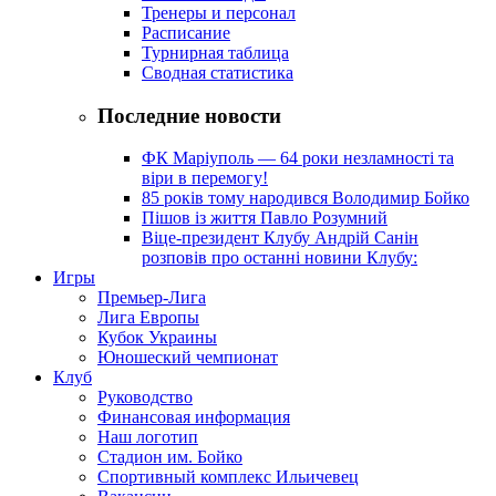
Тренеры и персонал
Расписание
Турнирная таблица
Сводная статистика
Последние новости
ФК Маріуполь — 64 роки незламності та
віри в перемогу!
85 років тому народився Володимир Бойко
Пішов із життя Павло Розумний
Віце-президент Клубу Андрій Санін
розповів про останні новини Клубу:
Игры
Премьер-Лига
Лига Европы
Кубок Украины
Юношеский чемпионат
Клуб
Руководство
Финансовая информация
Наш логотип
Стадион им. Бойко
Спортивный комплекс Ильичевец