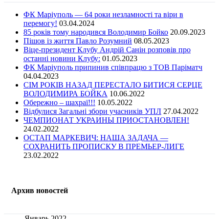
ФК Маріуполь — 64 роки незламності та віри в
перемогу!
03.04.2024
85 років тому народився Володимир Бойко
20.09.2023
Пішов із життя Павло Розумний
08.05.2023
Віце-президент Клубу Андрій Санін розповів про
останні новини Клубу:
01.05.2023
ФК Маріуполь припинив співпрацю з ТОВ Паріматч
04.04.2023
СІМ РОКІВ НАЗАД ПЕРЕСТАЛО БИТИСЯ СЕРЦЕ
ВОЛОДИМИРА БОЙКА
10.06.2022
Обережно – шахраї!!!
10.05.2022
Відбулися Загальні збори учасників УПЛ
27.04.2022
ЧЕМПИОНАТ УКРАИНЫ ПРИОСТАНОВЛЕН!
24.02.2022
ОСТАП МАРКЕВИЧ: НАША ЗАДАЧА —
СОХРАНИТЬ ПРОПИСКУ В ПРЕМЬЕР-ЛИГЕ
23.02.2022
Архив новостей
Январь 2022