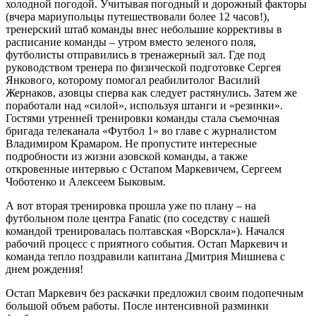
холодной погодой. Учитывая погодный и дорожный факторы
(вчера мариупольцы путешествовали более 12 часов!),
тренерский штаб команды внес небольшие коррективы в
расписание команды – утром вместо зеленого поля,
футболисты отправились в тренажерный зал. Где под
руководством тренера по физической подготовке Сергея
Янкового, которому помогал реабилитолог Василий
Жернаков, азовцы сперва как следует растянулись. Затем же
поработали над «силой», используя штанги и «резинки».
Гостями утренней тренировки команды стала съемочная
бригада телеканала «Футбол 1» во главе с журналистом
Владимиром Крамаром. Не пропустите интересные
подробности из жизни азовской команды, а также
откровенные интервью с Остапом Маркевичем, Сергеем
Чоботенко и Алексеем Быковым.
А вот вторая тренировка прошла уже по плану – на
футбольном поле центра Fanatic (по соседству с нашей
командой тренировалась полтавская «Ворскла»). Начался
рабочий процесс с приятного события. Остап Маркевич и
команда тепло поздравили капитана Дмитрия Мишнева с
днем рождения!
Остап Маркевич без раскачки предложил своим подопечным
большой объем работы. После интенсивной разминки