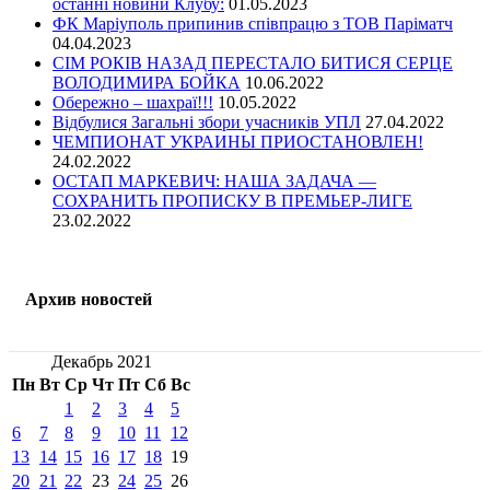
останні новини Клубу:
01.05.2023
ФК Маріуполь припинив співпрацю з ТОВ Паріматч
04.04.2023
СІМ РОКІВ НАЗАД ПЕРЕСТАЛО БИТИСЯ СЕРЦЕ
ВОЛОДИМИРА БОЙКА
10.06.2022
Обережно – шахраї!!!
10.05.2022
Відбулися Загальні збори учасників УПЛ
27.04.2022
ЧЕМПИОНАТ УКРАИНЫ ПРИОСТАНОВЛЕН!
24.02.2022
ОСТАП МАРКЕВИЧ: НАША ЗАДАЧА —
СОХРАНИТЬ ПРОПИСКУ В ПРЕМЬЕР-ЛИГЕ
23.02.2022
Архив новостей
Декабрь 2021
Пн
Вт
Ср
Чт
Пт
Сб
Вс
1
2
3
4
5
6
7
8
9
10
11
12
13
14
15
16
17
18
19
20
21
22
23
24
25
26