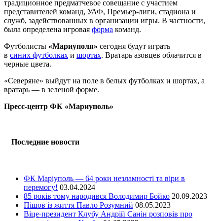
традиционное предматчевое совещание с участием
представителей команд, УАФ, Премьер-лиги, стадиона и
служб, задействованных в организации игры. В частности,
была определена игровая
форма
команд.
Футболисты
«Мариуполя»
сегодня будут играть
в
синих футболках
и
шортах
. Вратарь азовцев облачится в
черные цвета.
«Северяне» выйдут на поле в белых футболках и шортах, а
вратарь — в зеленой форме.
Пресс-центр ФК «Мариуполь»
Последние новости
ФК Маріуполь — 64 роки незламності та віри в
перемогу!
03.04.2024
85 років тому народився Володимир Бойко
20.09.2023
Пішов із життя Павло Розумний
08.05.2023
Віце-президент Клубу Андрій Санін розповів про