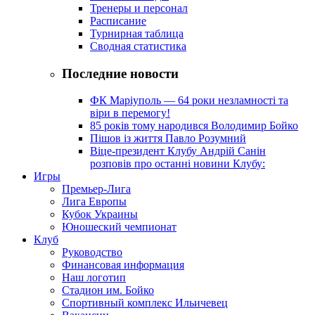
Тренеры и персонал
Расписание
Турнирная таблица
Сводная статистика
Последние новости
ФК Маріуполь — 64 роки незламності та
віри в перемогу!
85 років тому народився Володимир Бойко
Пішов із життя Павло Розумний
Віце-президент Клубу Андрій Санін
розповів про останні новини Клубу:
Игры
Премьер-Лига
Лига Европы
Кубок Украины
Юношеский чемпионат
Клуб
Руководство
Финансовая информация
Наш логотип
Стадион им. Бойко
Спортивный комплекс Ильичевец