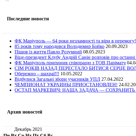
Последние новости
ФК Маріуполь — 64 роки незламності та віри в перемогу!
85 років тому народився Володимир Бойко
20.09.2023
Пішов із життя Павло Розумний
08.05.2023
Віце-президент Клубу Андрій Санін розповів про останні
ФК Маріуполь припинив співпрацю з ТОВ Паріматч
04.0
СІМ РОКІВ НАЗАД ПЕРЕСТАЛО БИТИСЯ СЕРЦЕ В
Обережно – шахраї!!!
10.05.2022
Відбулися Загальні збори учасників УПЛ
27.04.2022
ЧЕМПИОНАТ УКРАИНЫ ПРИОСТАНОВЛЕН!
24.02.2
ОСТАП МАРКЕВИЧ: НАША ЗАДАЧА — СОХРАНИТЬ 
Архив новостей
Декабрь 2021
Пн
Вт
Ср
Чт
Пт
Сб
Вс