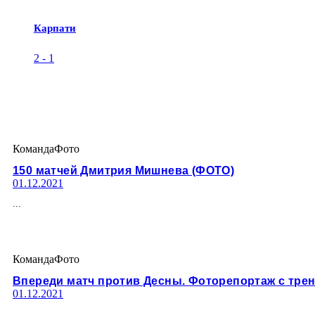
Карпати
2
-
1
Команда
Фото
150 матчей Дмитрия Мишнева (ФОТО)
01.12.2021
...
Команда
Фото
Впереди матч против Десны. Фоторепортаж с тре
01.12.2021
...