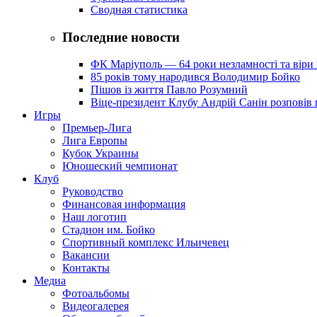
Сводная статистика
Последние новости
ФК Маріуполь — 64 роки незламності та віри 
85 років тому народився Володимир Бойко
Пішов із життя Павло Розумний
Віце-президент Клубу Андрій Санін розповів 
Игры
Премьер-Лига
Лига Европы
Кубок Украины
Юношеский чемпионат
Клуб
Руководство
Финансовая информация
Наш логотип
Стадион им. Бойко
Спортивный комплекс Ильичевец
Вакансии
Контакты
Медиа
Фотоальбомы
Видеогалерея