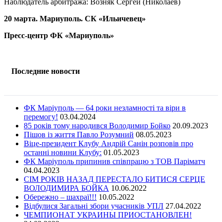
Наблюдатель арбитража: Возняк Сергей (Николаев)
20 марта. Мариуполь. СК «Ильичевец»
Пресс-центр ФК «Мариуполь»
Последние новости
ФК Маріуполь — 64 роки незламності та віри в
перемогу!
03.04.2024
85 років тому народився Володимир Бойко
20.09.2023
Пішов із життя Павло Розумний
08.05.2023
Віце-президент Клубу Андрій Санін розповів про
останні новини Клубу:
01.05.2023
ФК Маріуполь припинив співпрацю з ТОВ Паріматч
04.04.2023
СІМ РОКІВ НАЗАД ПЕРЕСТАЛО БИТИСЯ СЕРЦЕ
ВОЛОДИМИРА БОЙКА
10.06.2022
Обережно – шахраї!!!
10.05.2022
Відбулися Загальні збори учасників УПЛ
27.04.2022
ЧЕМПИОНАТ УКРАИНЫ ПРИОСТАНОВЛЕН!