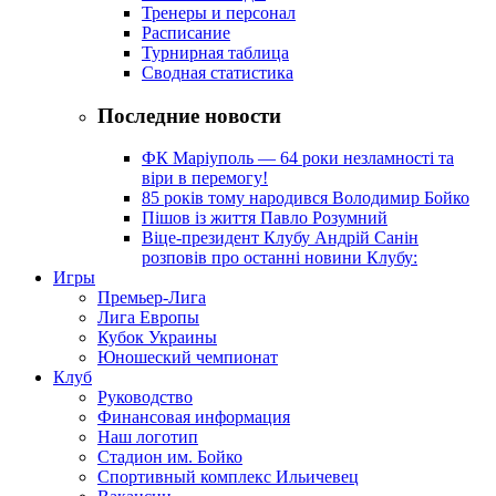
Тренеры и персонал
Расписание
Турнирная таблица
Сводная статистика
Последние новости
ФК Маріуполь — 64 роки незламності та
віри в перемогу!
85 років тому народився Володимир Бойко
Пішов із життя Павло Розумний
Віце-президент Клубу Андрій Санін
розповів про останні новини Клубу:
Игры
Премьер-Лига
Лига Европы
Кубок Украины
Юношеский чемпионат
Клуб
Руководство
Финансовая информация
Наш логотип
Стадион им. Бойко
Спортивный комплекс Ильичевец