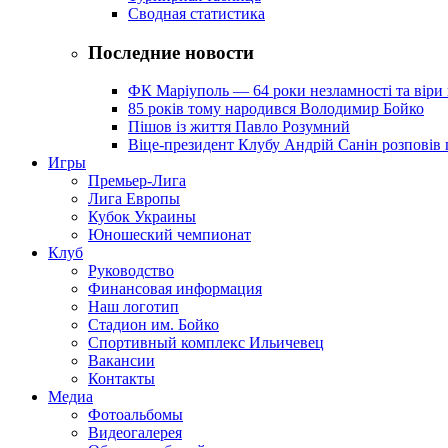
Сводная статистика
Последние новости
ФК Маріуполь — 64 роки незламності та віри 
85 років тому народився Володимир Бойко
Пішов із життя Павло Розумний
Віце-президент Клубу Андрій Санін розповів 
Игры
Премьер-Лига
Лига Европы
Кубок Украины
Юношеский чемпионат
Клуб
Руководство
Финансовая информация
Наш логотип
Стадион им. Бойко
Спортивный комплекс Ильичевец
Вакансии
Контакты
Медиа
Фотоальбомы
Видеогалерея