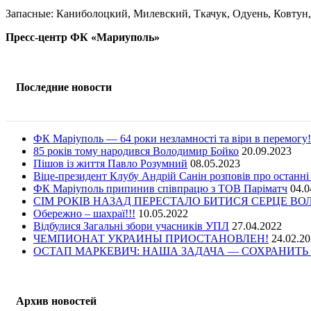
Запасные: Каниболоцкий, Милевский, Ткачук, Одуень, Ковтун
Пресс-центр ФК «Мариуполь»
Последние новости
ФК Маріуполь — 64 роки незламності та віри в перемогу!
85 років тому народився Володимир Бойко
20.09.2023
Пішов із життя Павло Розумний
08.05.2023
Віце-президент Клубу Андрій Санін розповів про останні
ФК Маріуполь припинив співпрацю з ТОВ Паріматч
04.0
СІМ РОКІВ НАЗАД ПЕРЕСТАЛО БИТИСЯ СЕРЦЕ В
Обережно – шахраї!!!
10.05.2022
Відбулися Загальні збори учасників УПЛ
27.04.2022
ЧЕМПИОНАТ УКРАИНЫ ПРИОСТАНОВЛЕН!
24.02.2
ОСТАП МАРКЕВИЧ: НАША ЗАДАЧА — СОХРАНИТЬ 
Архив новостей