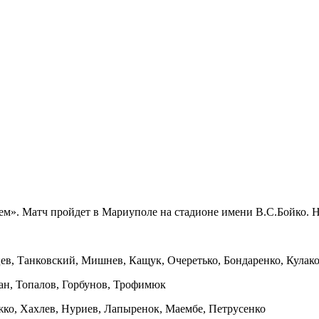
м». Матч пройдет в Мариуполе на стадионе имени В.С.Бойко. На
ев, Танковский, Мишнев, Кащук, Очеретько, Бондаренко, Кулак
ан, Топалов, Горбунов, Трофимюк
ко, Хахлев, Нуриев, Лапыренок, Маембе, Петрусенко