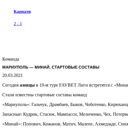
Карпати
2
-
1
Команда
МАРИУПОЛЬ — МИНАЙ. СТАРТОВЫЕ СОСТАВЫ
20.03.2021
Сегодня
азовцы
в 19-м туре FAVBET Лиги встретятся с «Минае
Стали известны стартовые составы команд
«Мариуполь»: Гальчук, Драмбаев, Быков, Чоботенко, Кирюханц
Запасные: Кудрик, Стасюк, Мампасси, Меличенко, Чех, Петерм
«Минай»: Попович, Кожанов, Матич, Малепе, Ахмедзаде, Сниж