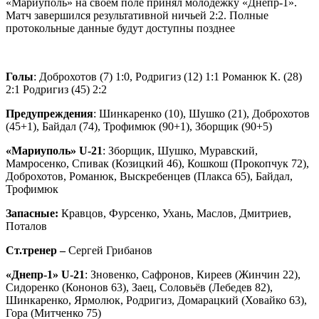
«Мариуполь» на своем поле принял молодежку «Днепр-1».
Матч завершился результативной ничьей 2:2. Полные
протокольные данные будут доступны позднее
Голы
: Доброхотов (7) 1:0, Родригиз (12) 1:1 Романюк К. (28)
2:1 Родригиз (45) 2:2
Предупреждения
: Шинкаренко (10), Шушко (21), Доброхотов
(45+1), Байдал (74), Трофимюк (90+1), Зборщик (90+5)
«Мариуполь» U-21
: Зборщик, Шушко, Муравский,
Мамросенко, Спивак (Козицкий 46), Кошкош (Прокопчук 72),
Доброхотов, Романюк, Выскребенцев (Плакса 65), Байдал,
Трофимюк
Запасные:
Кравцов, Фурсенко, Ухань, Маслов, Дмитриев,
Поталов
Ст.тренер –
Сергей Грибанов
«Днепр-1» U-21
: Зновенко, Сафронов, Киреев (Жинчин 22),
Сидоренко (Кононов 63), Заец, Соловьёв (Лебедев 82),
Шинкаренко, Ярмолюк, Родригиз, Домарацкий (Ховайко 63),
Гора (Митченко 75)