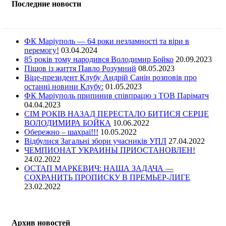
Последние новости
ФК Маріуполь — 64 роки незламності та віри в
перемогу!
03.04.2024
85 років тому народився Володимир Бойко
20.09.2023
Пішов із життя Павло Розумний
08.05.2023
Віце-президент Клубу Андрій Санін розповів про
останні новини Клубу:
01.05.2023
ФК Маріуполь припинив співпрацю з ТОВ Паріматч
04.04.2023
СІМ РОКІВ НАЗАД ПЕРЕСТАЛО БИТИСЯ СЕРЦЕ
ВОЛОДИМИРА БОЙКА
10.06.2022
Обережно – шахраї!!!
10.05.2022
Відбулися Загальні збори учасників УПЛ
27.04.2022
ЧЕМПИОНАТ УКРАИНЫ ПРИОСТАНОВЛЕН!
24.02.2022
ОСТАП МАРКЕВИЧ: НАША ЗАДАЧА —
СОХРАНИТЬ ПРОПИСКУ В ПРЕМЬЕР-ЛИГЕ
23.02.2022
Архив новостей