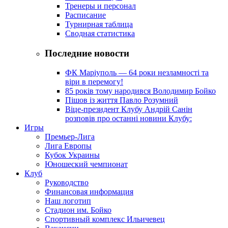
Тренеры и персонал
Расписание
Турнирная таблица
Сводная статистика
Последние новости
ФК Маріуполь — 64 роки незламності та
віри в перемогу!
85 років тому народився Володимир Бойко
Пішов із життя Павло Розумний
Віце-президент Клубу Андрій Санін
розповів про останні новини Клубу:
Игры
Премьер-Лига
Лига Европы
Кубок Украины
Юношеский чемпионат
Клуб
Руководство
Финансовая информация
Наш логотип
Стадион им. Бойко
Спортивный комплекс Ильичевец