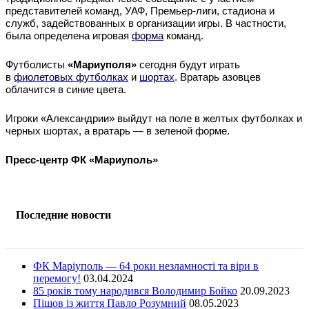
представителей команд, УАФ, Премьер-лиги, стадиона и
служб, задействованных в организации игры. В частности,
была определена игровая
форма
команд.
Футболисты
«Мариуполя»
сегодня будут играть
в
фиолетовых
футболках
и
шортах
. Вратарь азовцев
облачится в синие цвета.
Игроки «Александрии» выйдут на поле в желтых футболках и
черных шортах, а вратарь — в зеленой форме.
Пресс-центр ФК «Мариуполь»
Последние новости
ФК Маріуполь — 64 роки незламності та віри в
перемогу!
03.04.2024
85 років тому народився Володимир Бойко
20.09.2023
Пішов із життя Павло Розумний
08.05.2023