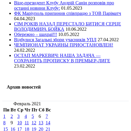
Віце-президент Клубу Андрій Санін розповів про
останні новини Клубу:
01.05.2023
ФК Маріуполь припинив співпрацю з ТОВ Паріматч
04.04.2023
СІМ РОКІВ НАЗАД ПЕРЕСТАЛО БИТИСЯ СЕРЦЕ
ВОЛОДИМИРА БОЙКА
10.06.2022
Обережно – шахраї!!!
10.05.2022
Відбулися Загальні збори учасників УПЛ
27.04.2022
ЧЕМПИОНАТ УКРАИНЫ ПРИОСТАНОВЛЕН!
24.02.2022
ОСТАП МАРКЕВИЧ: НАША ЗАДАЧА —
СОХРАНИТЬ ПРОПИСКУ В ПРЕМЬЕР-ЛИГЕ
23.02.2022
Архив новостей
Февраль 2021
Пн
Вт
Ср
Чт
Пт
Сб
Вс
1
2
3
4
5
6
7
8
9
10
11
12
13
14
15
16
17
18
19
20
21