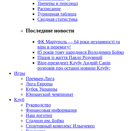
Тренеры и персонал
Расписание
Турнирная таблица
Сводная статистика
Последние новости
ФК Маріуполь — 64 роки незламності та
віри в перемогу!
85 років тому народився Володимир Бойко
Пішов із життя Павло Розумний
Віце-президент Клубу Андрій Санін
розповів про останні новини Клубу:
Игры
Премьер-Лига
Лига Европы
Кубок Украины
Юношеский чемпионат
Клуб
Руководство
Финансовая информация
Наш логотип
Стадион им. Бойко
Спортивный комплекс Ильичевец