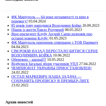
ФК Маріуполь — 64 роки незламності та віри в
перемогу!
03.04.2024
85 років тому народився Володимир Бойко
20.09.2023
Пішов із життя Павло Розумний
08.05.2023
Віце-президент Клубу Андрій Санін розповів про
останні новини Клубу:
01.05.2023
ФК Маріуполь припинив співпрацю з ТОВ Паріматч
04.04.2023
СІМ РОКІВ НАЗАД ПЕРЕСТАЛО БИТИСЯ СЕРЦЕ
ВОЛОДИМИРА БОЙКА
10.06.2022
Обережно – шахраї!!!
10.05.2022
Відбулися Загальні збори учасників УПЛ
27.04.2022
ЧЕМПИОНАТ УКРАИНЫ ПРИОСТАНОВЛЕН!
24.02.2022
ОСТАП МАРКЕВИЧ: НАША ЗАДАЧА —
СОХРАНИТЬ ПРОПИСКУ В ПРЕМЬЕР-ЛИГЕ
23.02.2022
Архив новостей