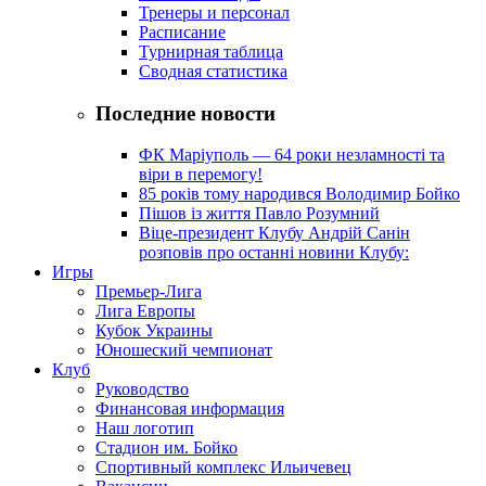
Тренеры и персонал
Расписание
Турнирная таблица
Сводная статистика
Последние новости
ФК Маріуполь — 64 роки незламності та
віри в перемогу!
85 років тому народився Володимир Бойко
Пішов із життя Павло Розумний
Віце-президент Клубу Андрій Санін
розповів про останні новини Клубу:
Игры
Премьер-Лига
Лига Европы
Кубок Украины
Юношеский чемпионат
Клуб
Руководство
Финансовая информация
Наш логотип
Стадион им. Бойко
Спортивный комплекс Ильичевец