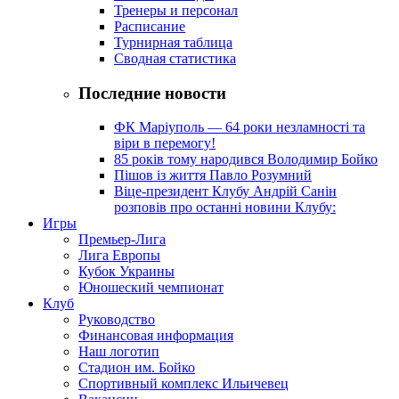
Тренеры и персонал
Расписание
Турнирная таблица
Сводная статистика
Последние новости
ФК Маріуполь — 64 роки незламності та
віри в перемогу!
85 років тому народився Володимир Бойко
Пішов із життя Павло Розумний
Віце-президент Клубу Андрій Санін
розповів про останні новини Клубу:
Игры
Премьер-Лига
Лига Европы
Кубок Украины
Юношеский чемпионат
Клуб
Руководство
Финансовая информация
Наш логотип
Стадион им. Бойко
Спортивный комплекс Ильичевец