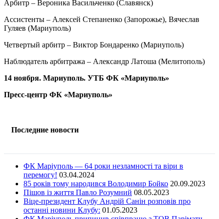
Арбитр – Вероника Васильченко (Славянск)
Ассистенты – Алексей Степаненко (Запорожье), Вячеслав
Гуляев (Мариуполь)
Четвертый арбитр – Виктор Бондаренко (Мариуполь)
Наблюдатель арбитража – Александр Латоша (Мелитополь)
14 ноября. Мариуполь. УТБ ФК «Мариуполь»
Пресс-центр ФК «Мариуполь»
Последние новости
ФК Маріуполь — 64 роки незламності та віри в
перемогу!
03.04.2024
85 років тому народився Володимир Бойко
20.09.2023
Пішов із життя Павло Розумний
08.05.2023
Віце-президент Клубу Андрій Санін розповів про
останні новини Клубу:
01.05.2023
ФК Маріуполь припинив співпрацю з ТОВ Паріматч