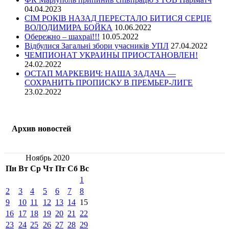
04.04.2023
СІМ РОКІВ НАЗАД ПЕРЕСТАЛО БИТИСЯ СЕРЦЕ
ВОЛОДИМИРА БОЙКА
10.06.2022
Обережно – шахраї!!!
10.05.2022
Відбулися Загальні збори учасників УПЛ
27.04.2022
ЧЕМПИОНАТ УКРАИНЫ ПРИОСТАНОВЛЕН!
24.02.2022
ОСТАП МАРКЕВИЧ: НАША ЗАДАЧА —
СОХРАНИТЬ ПРОПИСКУ В ПРЕМЬЕР-ЛИГЕ
23.02.2022
Архив новостей
Ноябрь 2020
Пн
Вт
Ср
Чт
Пт
Сб
Вс
1
2
3
4
5
6
7
8
9
10
11
12
13
14
15
16
17
18
19
20
21
22
23
24
25
26
27
28
29