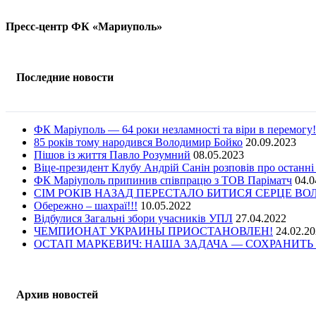
Пресс-центр ФК «Мариуполь»
Последние новости
ФК Маріуполь — 64 роки незламності та віри в перемогу!
85 років тому народився Володимир Бойко
20.09.2023
Пішов із життя Павло Розумний
08.05.2023
Віце-президент Клубу Андрій Санін розповів про останні
ФК Маріуполь припинив співпрацю з ТОВ Паріматч
04.0
СІМ РОКІВ НАЗАД ПЕРЕСТАЛО БИТИСЯ СЕРЦЕ В
Обережно – шахраї!!!
10.05.2022
Відбулися Загальні збори учасників УПЛ
27.04.2022
ЧЕМПИОНАТ УКРАИНЫ ПРИОСТАНОВЛЕН!
24.02.2
ОСТАП МАРКЕВИЧ: НАША ЗАДАЧА — СОХРАНИТЬ 
Архив новостей