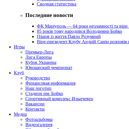
Сводная статистика
Последние новости
ФК Маріуполь — 64 роки незламності та віри 
85 років тому народився Володимир Бойко
Пішов із життя Павло Розумний
Віце-президент Клубу Андрій Санін розповів 
Игры
Премьер-Лига
Лига Европы
Кубок Украины
Юношеский чемпионат
Клуб
Руководство
Финансовая информация
Наш логотип
Стадион им. Бойко
Спортивный комплекс Ильичевец
Вакансии
Контакты
Медиа
Фотоальбомы
Видеогалерея