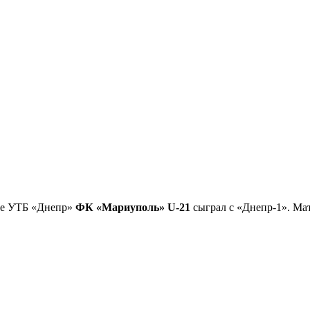
оле УТБ «Днепр»
ФК «Мариуполь» U-21
сыграл с «Днепр-1». Ма