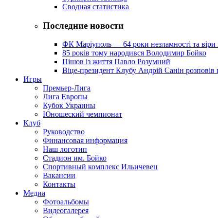
Сводная статистика
Последние новости
ФК Маріуполь — 64 роки незламності та віри 
85 років тому народився Володимир Бойко
Пішов із життя Павло Розумний
Віце-президент Клубу Андрій Санін розповів 
Игры
Премьер-Лига
Лига Европы
Кубок Украины
Юношеский чемпионат
Клуб
Руководство
Финансовая информация
Наш логотип
Стадион им. Бойко
Спортивный комплекс Ильичевец
Вакансии
Контакты
Медиа
Фотоальбомы
Видеогалерея