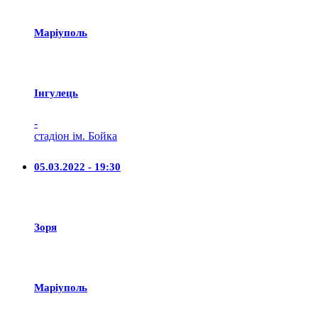
Маріуполь
Iнгулець
-
стадіон ім. Бойка
05.03.2022 - 19:30
Зоря
Маріуполь
-