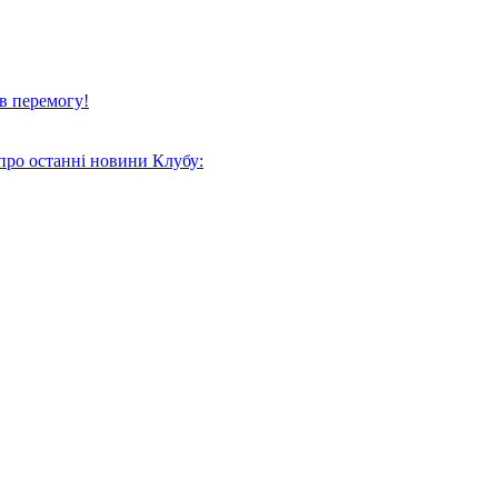
в перемогу!
про останні новини Клубу: