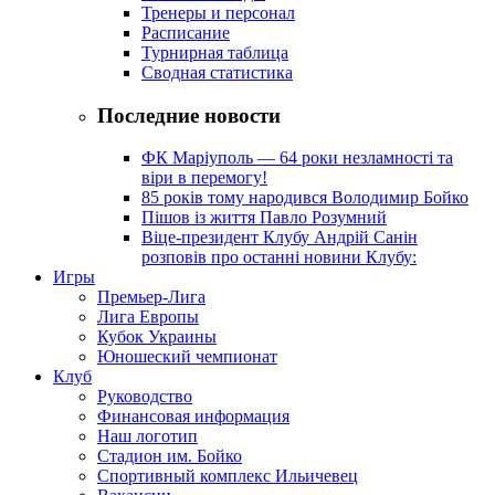
Тренеры и персонал
Расписание
Турнирная таблица
Сводная статистика
Последние новости
ФК Маріуполь — 64 роки незламності та
віри в перемогу!
85 років тому народився Володимир Бойко
Пішов із життя Павло Розумний
Віце-президент Клубу Андрій Санін
розповів про останні новини Клубу:
Игры
Премьер-Лига
Лига Европы
Кубок Украины
Юношеский чемпионат
Клуб
Руководство
Финансовая информация
Наш логотип
Стадион им. Бойко
Спортивный комплекс Ильичевец