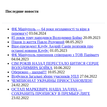
Последние новости
ФК Маріуполь — 64 роки незламності та віри в
перемогу!
03.04.2024
85 років тому народився Володимир Бойко
20.09.2023
Пішов із життя Павло Розумний
08.05.2023
Віце-президент Клубу Андрій Санін розповів про
останні новини Клубу:
01.05.2023
ФК Маріуполь припинив співпрацю з ТОВ Паріматч
04.04.2023
СІМ РОКІВ НАЗАД ПЕРЕСТАЛО БИТИСЯ СЕРЦЕ
ВОЛОДИМИРА БОЙКА
10.06.2022
Обережно – шахраї!!!
10.05.2022
Відбулися Загальні збори учасників УПЛ
27.04.2022
ЧЕМПИОНАТ УКРАИНЫ ПРИОСТАНОВЛЕН!
24.02.2022
ОСТАП МАРКЕВИЧ: НАША ЗАДАЧА —
СОХРАНИТЬ ПРОПИСКУ В ПРЕМЬЕР-ЛИГЕ
23.02.2022