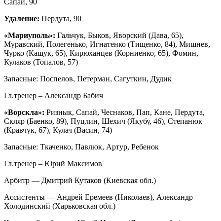
Сапай, 90
Удаление:
Пердута, 90
«Мариуполь»:
Гальчук, Быков, Яворский (Дава, 65),
Муравский, Полегенько, Игнатенко (Тищенко, 84), Мишнев,
Чурко (Кащук, 65), Кирюханцев (Корниенко, 65), Фомин,
Кулаков (Топалов, 57)
Запасные: Поспелов, Петерман, Сагуткин, Дудик
Гл.тренер – Александр Бабич
«Ворскла»:
Ризнык, Сапай, Чеснаков, Пап, Кане, Пердута,
Скляр (Баенко, 89), Пуцлин, Шехич (Якубу, 46), Степанюк
(Кравчук, 67), Кулач (Васин, 74)
Запасные: Ткаченко, Павлюк, Артур, Ребенок
Гл.тренер – Юрий Максимов
Арбитр — Дмитрий Кутаков (Киевская обл.)
Ассистенты — Андрей Еремеев (Николаев), Александр
Холодинский (Харьковская обл.)