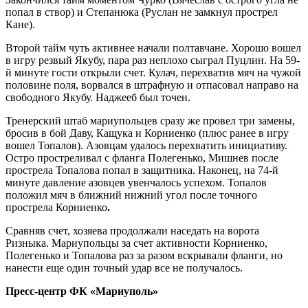
попал в створ) и Степанюка (Руслан не замкнул прострел
Кане).
Второй тайм чуть активнее начали полтавчане. Хорошо вошел
в игру резвый Якубу, пара раз неплохо сыграл Пуцлин. На 59-
й минуте гости открыли счет. Кулач, перехватив мяч на чужой
половине поля, ворвался в штрафную и отпасовал направо на
свободного Якубу. Наджееб был точен.
Тренерский штаб мариупольцев сразу же провел три замены,
бросив в бой Даву, Кащука и Корниенко (плюс ранее в игру
вошел Топалов). Азовцам удалось перехватить инициативу.
Остро простреливал с фланга Полегенько, Мишнев после
прострела Топалова попал в защитника. Наконец, на 74-й
минуте давление азовцев увенчалось успехом. Топалов
положил мяч в ближний нижний угол после точного
прострела Корниенко
.
Сравняв счет, хозяева продолжали наседать на ворота
Ризныка. Мариупольцы за счет активности Корниенко,
Полегенько и Топалова раз за разом вскрывали фланги, но
нанести еще один точный удар все не получалось.
Пресс-центр ФК «Мариуполь»