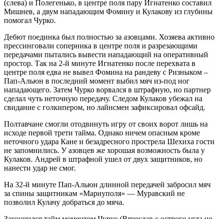
(слева) и Полегенько, в центре поля пару Игнатенко составил
Мишнев, а двум нападающим Фомину и Кулакову из глубины
помогал Чурко.
Дебют поединка был полностью за азовцами. Хозяева активно
прессинговали соперника в центре поля и разрезающими
передачами пытались вывести нападающий на оперативный
простор. Так на 2-й минуте Игнатенко после перехвата в
центре поля едва не вывел Фомина на рандеву с Ризныком –
Пап-Альюн в последний момент выбил мяч из-под ног
нападающего. Затем Чурко ворвался в штрафную, но партнер
сделал чуть неточную передачу. Следом Кулаков убежал на
свидание с голкипером, но лайнсмен зафиксировал офсайд.
Полтавчане смогли отодвинуть игру от своих ворот лишь на
исходе первой трети тайма. Однако ничем опасным кроме
неточного удара Кане и безадресного прострела Шехиха гости
не запомнились. У азовцев же хорошая возможность была у
Кулаков. Андрей в штрафной ушел от двух защитников, но
нанести удар не смог.
На 32-й минуте Пап-Альюн длинной передачей забросил мяч
за спины защитникам «Мариуполя» — Муравский не
позволил Кулачу добраться до мяча.
Закончился тайм моментом Чурко (Вячеслав с острого угла не