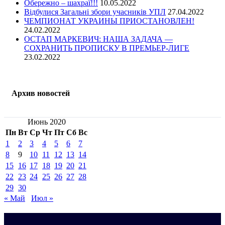
Обережно – шахраї!!!
10.05.2022
Відбулися Загальні збори учасників УПЛ
27.04.2022
ЧЕМПИОНАТ УКРАИНЫ ПРИОСТАНОВЛЕН!
24.02.2022
ОСТАП МАРКЕВИЧ: НАША ЗАДАЧА —
СОХРАНИТЬ ПРОПИСКУ В ПРЕМЬЕР-ЛИГЕ
23.02.2022
Архив новостей
Июнь 2020
Пн
Вт
Ср
Чт
Пт
Сб
Вс
1
2
3
4
5
6
7
8
9
10
11
12
13
14
15
16
17
18
19
20
21
22
23
24
25
26
27
28
29
30
« Май
Июл »