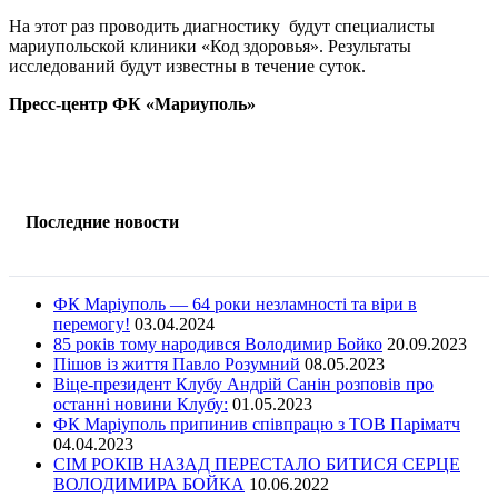
На этот раз проводить диагностику будут специалисты
мариупольской клиники «Код здоровья». Результаты
исследований будут известны в течение суток.
Пресс-центр ФК «Мариуполь»
Последние новости
ФК Маріуполь — 64 роки незламності та віри в
перемогу!
03.04.2024
85 років тому народився Володимир Бойко
20.09.2023
Пішов із життя Павло Розумний
08.05.2023
Віце-президент Клубу Андрій Санін розповів про
останні новини Клубу:
01.05.2023
ФК Маріуполь припинив співпрацю з ТОВ Паріматч
04.04.2023
СІМ РОКІВ НАЗАД ПЕРЕСТАЛО БИТИСЯ СЕРЦЕ
ВОЛОДИМИРА БОЙКА
10.06.2022