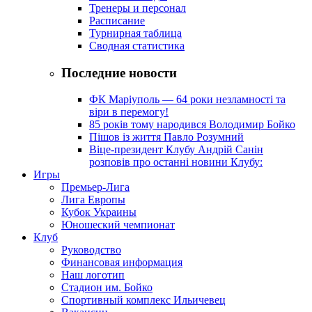
Тренеры и персонал
Расписание
Турнирная таблица
Сводная статистика
Последние новости
ФК Маріуполь — 64 роки незламності та
віри в перемогу!
85 років тому народився Володимир Бойко
Пішов із життя Павло Розумний
Віце-президент Клубу Андрій Санін
розповів про останні новини Клубу:
Игры
Премьер-Лига
Лига Европы
Кубок Украины
Юношеский чемпионат
Клуб
Руководство
Финансовая информация
Наш логотип
Стадион им. Бойко
Спортивный комплекс Ильичевец