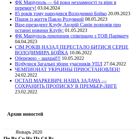
ФК Маріуполь — 64 роки незламності та віри в
перемогу!
03.04.2024
85 років тому народився Володимир Бойко
20.09.2023
Пішов із життя Павло Розумний
08.05.2023
Віце-президент Клубу Андрій Санін розповів про
останні новини Клубу:
01.05.2023
ФК Маріуполь припинив співпрацю з ТОВ Паріматч
04.04.2023
СІМ РОКІВ НАЗАД ПЕРЕСТАЛО БИТИСЯ СЕРЦЕ
ВОЛОДИМИРА БОЙКА
10.06.2022
Обережно – шахраї!!!
10.05.2022
Відбулися Загальні збори учасників УПЛ
27.04.2022
ЧЕМПИОНАТ УКРАИНЫ ПРИОСТАНОВЛЕН!
24.02.2022
ОСТАП МАРКЕВИЧ: НАША ЗАДАЧА —
СОХРАНИТЬ ПРОПИСКУ В ПРЕМЬЕР-ЛИГЕ
23.02.2022
Архив новостей
Январь 2020
Пн
Вт
Ср
Чт
Пт
Сб
Вс