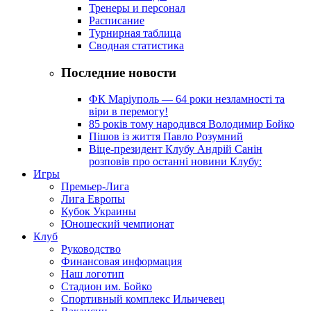
Тренеры и персонал
Расписание
Турнирная таблица
Сводная статистика
Последние новости
ФК Маріуполь — 64 роки незламності та
віри в перемогу!
85 років тому народився Володимир Бойко
Пішов із життя Павло Розумний
Віце-президент Клубу Андрій Санін
розповів про останні новини Клубу:
Игры
Премьер-Лига
Лига Европы
Кубок Украины
Юношеский чемпионат
Клуб
Руководство
Финансовая информация
Наш логотип
Стадион им. Бойко
Спортивный комплекс Ильичевец