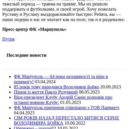
тяжелый период — травма на травме. Мы их решили
поддержать и футболками, и своей игрой. Хочу пожелать
Рустаму и Руслану выздоравливайте быстрее: Ребята, вы —
наши лидеры и вас не хватает как на поле, так и в раздевалке.
Пресс-центр ФК «Мариуполь»
Путря
Последние новости
ФК Маріуполь — 64 роки незламності та віри в
перемогу!
03.04.2024
85 років тому народився Володимир Бойко
20.09.2023
Пішов із життя Павло Розумний
08.05.2023
Віце-президент Клубу Андрій Санін розповів про
останні новини Клубу:
01.05.2023
ФК Маріуполь припинив співпрацю з ТОВ Паріматч
04.04.2023
СІМ РОКІВ НАЗАД ПЕРЕСТАЛО БИТИСЯ СЕРЦЕ
ВОЛОДИМИРА БОЙКА
10.06.2022
Обережно – шахраї!!!
10.05.2022