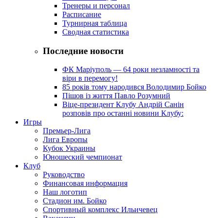
Тренеры и персонал
Расписание
Турнирная таблица
Сводная статистика
Последние новости
ФК Маріуполь — 64 роки незламності та
віри в перемогу!
85 років тому народився Володимир Бойко
Пішов із життя Павло Розумний
Віце-президент Клубу Андрій Санін
розповів про останні новини Клубу:
Игры
Премьер-Лига
Лига Европы
Кубок Украины
Юношеский чемпионат
Клуб
Руководство
Финансовая информация
Наш логотип
Стадион им. Бойко
Спортивный комплекс Ильичевец