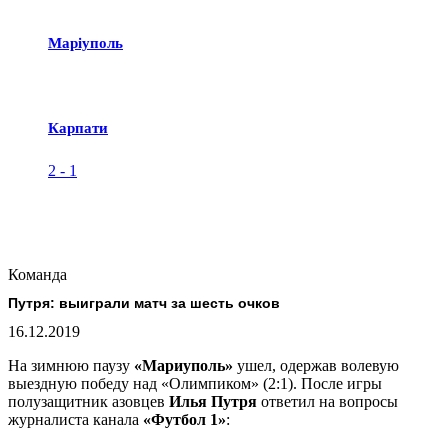
Маріуполь
Карпати
2
-
1
Команда
Путря: выиграли матч за шесть очков
16.12.2019
На зимнюю паузу
«Мариуполь»
ушел, одержав волевую
выездную победу над «Олимпиком» (2:1). После игры
полузащитник азовцев
Илья Путря
ответил на вопросы
журналиста канала
«Футбол 1»
: