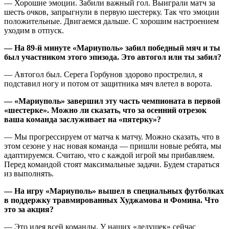
— Хорошие эмоции. Забили важный гол. Выиграли матч за
шесть очков, запрыгнули в первую шестерку. Так что эмоции
положительные. Двигаемся дальше. С хорошим настроением
уходим в отпуск.
— На 89-й минуте «Мариуполь» забил победный мяч и ты
был участником этого эпизода. Это автогол или ты забил?
— Автогол был. Серега Горбунов здорово прострелил, я
подставил ногу и потом от защитника мяч влетел в ворота.
— «Мариуполь» завершил эту часть чемпионата в первой
«шестерке». Можно ли сказать, что за осенний отрезок
ваша команда заслуживает на «пятерку»?
— Мы прогрессируем от матча к матчу. Можно сказать, что в
этом сезоне у нас новая команда — пришли новые ребята, мы
адаптируемся. Считаю, что с каждой игрой мы прибавляем.
Перед командой стоят максимальные задачи. Будем стараться
из выполнять.
— На игру «Мариуполь» вышел в специальных футболках
в поддержку травмированных Худжамова и Фомина. Что
это за акция?
— Это идея всей команды. У наших «дедушек» сейчас