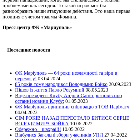
проблемами как сегодня. То такой игрок мог бы
разнообразить наши атакующие действия. Это наша первая
позиция с учетом травмы Фомина.
Пресс-центр ФК «Мариуполь»
Последние новости
ФК Маріуполь — 64 роки незламності та віри в
перемогу!
03.04.2024
85 років тому народився Володимир Бойко
20.09.2023
Пішов із життя Павло Розумний
08.05.2023
Віце-президент Клубу Андрій Санін розповів про
останні новини Клубу:
01.05.2023
ФК Маріуполь припинив співпрацю з ТОВ Паріматч
04.04.2023
СІМ РОКІВ НАЗАД ПЕРЕСТАЛО БИТИСЯ СЕРЦЕ
ВОЛОДИМИРА БОЙКА
10.06.2022
Обережно – шахраї!!!
10.05.2022
Відбулися Загальні збори учасників УПЛ
27.04.2022