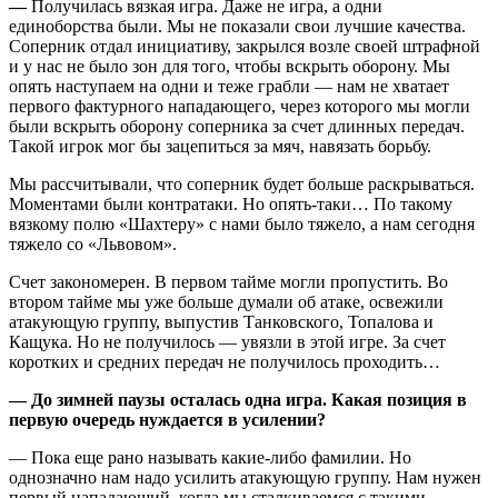
—
Получилась вязкая игра. Даже не игра, а одни
единоборства были. Мы не показали свои лучшие качества.
Соперник отдал инициативу, закрылся возле своей штрафной
и у нас не было зон для того, чтобы вскрыть оборону. Мы
опять наступаем на одни и теже грабли — нам не хватает
первого фактурного нападающего, через которого мы могли
были вскрыть оборону соперника за счет длинных передач.
Такой игрок мог бы зацепиться за мяч, навязать борьбу.
Мы рассчитывали, что соперник будет больше раскрываться.
Моментами были контратаки. Но опять-таки… По такому
вязкому полю «Шахтеру» с нами было тяжело, а нам сегодня
тяжело со «Львовом».
Счет закономерен. В первом тайме могли пропустить. Во
втором тайме мы уже больше думали об атаке, освежили
атакующую группу, выпустив Танковского, Топалова и
Кащука. Но не получилось — увязли в этой игре. За счет
коротких и средних передач не получилось проходить…
— До зимней паузы осталась одна игра. Какая позиция в
первую очередь нуждается в усилении?
— Пока еще рано называть какие-либо фамилии. Но
однозначно нам надо усилить атакующую группу. Нам нужен
первый нападающий, когда мы сталкиваемся с такими