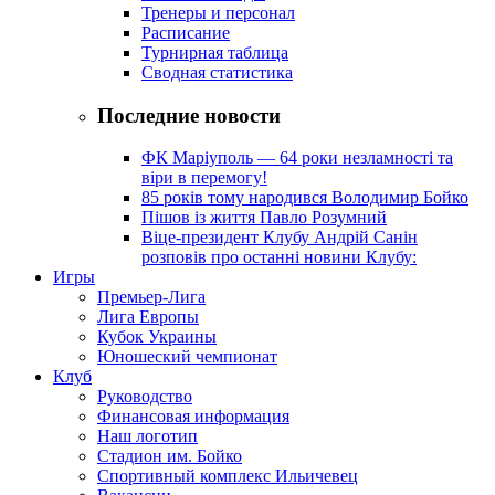
Тренеры и персонал
Расписание
Турнирная таблица
Сводная статистика
Последние новости
ФК Маріуполь — 64 роки незламності та
віри в перемогу!
85 років тому народився Володимир Бойко
Пішов із життя Павло Розумний
Віце-президент Клубу Андрій Санін
розповів про останні новини Клубу:
Игры
Премьер-Лига
Лига Европы
Кубок Украины
Юношеский чемпионат
Клуб
Руководство
Финансовая информация
Наш логотип
Стадион им. Бойко
Спортивный комплекс Ильичевец