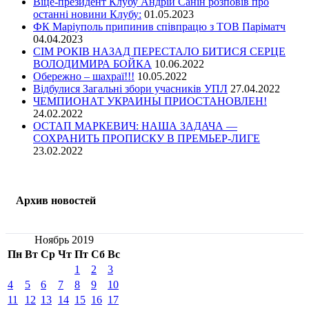
Віце-президент Клубу Андрій Санін розповів про
останні новини Клубу:
01.05.2023
ФК Маріуполь припинив співпрацю з ТОВ Паріматч
04.04.2023
СІМ РОКІВ НАЗАД ПЕРЕСТАЛО БИТИСЯ СЕРЦЕ
ВОЛОДИМИРА БОЙКА
10.06.2022
Обережно – шахраї!!!
10.05.2022
Відбулися Загальні збори учасників УПЛ
27.04.2022
ЧЕМПИОНАТ УКРАИНЫ ПРИОСТАНОВЛЕН!
24.02.2022
ОСТАП МАРКЕВИЧ: НАША ЗАДАЧА —
СОХРАНИТЬ ПРОПИСКУ В ПРЕМЬЕР-ЛИГЕ
23.02.2022
Архив новостей
Ноябрь 2019
Пн
Вт
Ср
Чт
Пт
Сб
Вс
1
2
3
4
5
6
7
8
9
10
11
12
13
14
15
16
17