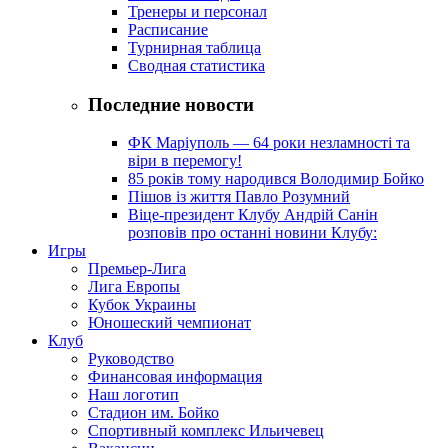
Тренеры и персонал
Расписание
Турнирная таблица
Сводная статистика
Последние новости
ФК Маріуполь — 64 роки незламності та
віри в перемогу!
85 років тому народився Володимир Бойко
Пішов із життя Павло Розумний
Віце-президент Клубу Андрій Санін
розповів про останні новини Клубу:
Игры
Премьер-Лига
Лига Европы
Кубок Украины
Юношеский чемпионат
Клуб
Руководство
Финансовая информация
Наш логотип
Стадион им. Бойко
Спортивный комплекс Ильичевец