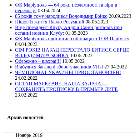
ФК Маріуполь — 64 роки незламності та віри в
перемогу!
03.04.2024
85 років тому народився Володимир Бойко
20.09.2023
Пішов із життя Павло Розумний
08.05.2023
Віце-президент Клубу Андрій Санін розповів про
останні новини Клубу:
01.05.2023
ФК Маріуполь припинив співпрацю з ТОВ Паріматч
04.04.2023
СІМ РОКІВ НАЗАД ПЕРЕСТАЛО БИТИСЯ СЕРЦЕ
ВОЛОДИМИРА БОЙКА
10.06.2022
Обережно – шахраї!!!
10.05.2022
Відбулися Загальні збори учасників УПЛ
27.04.2022
ЧЕМПИОНАТ УКРАИНЫ ПРИОСТАНОВЛЕН!
24.02.2022
ОСТАП МАРКЕВИЧ: НАША ЗАДАЧА —
СОХРАНИТЬ ПРОПИСКУ В ПРЕМЬЕР-ЛИГЕ
23.02.2022
Архив новостей
Ноябрь 2019