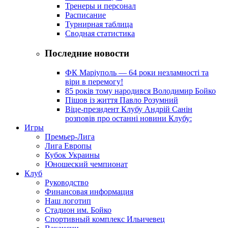
Тренеры и персонал
Расписание
Турнирная таблица
Сводная статистика
Последние новости
ФК Маріуполь — 64 роки незламності та
віри в перемогу!
85 років тому народився Володимир Бойко
Пішов із життя Павло Розумний
Віце-президент Клубу Андрій Санін
розповів про останні новини Клубу:
Игры
Премьер-Лига
Лига Европы
Кубок Украины
Юношеский чемпионат
Клуб
Руководство
Финансовая информация
Наш логотип
Стадион им. Бойко
Спортивный комплекс Ильичевец