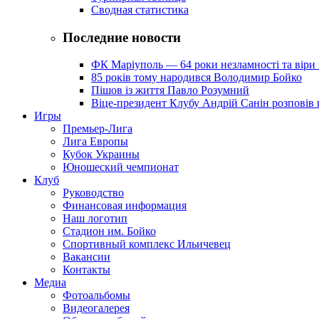
Сводная статистика
Последние новости
ФК Маріуполь — 64 роки незламності та віри 
85 років тому народився Володимир Бойко
Пішов із життя Павло Розумний
Віце-президент Клубу Андрій Санін розповів 
Игры
Премьер-Лига
Лига Европы
Кубок Украины
Юношеский чемпионат
Клуб
Руководство
Финансовая информация
Наш логотип
Стадион им. Бойко
Спортивный комплекс Ильичевец
Вакансии
Контакты
Медиа
Фотоальбомы
Видеогалерея