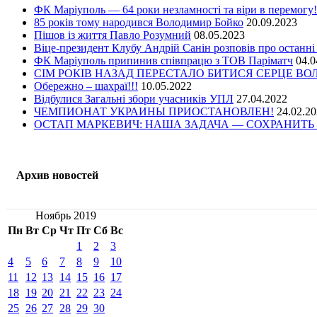
ФК Маріуполь — 64 роки незламності та віри в перемогу!
85 років тому народився Володимир Бойко
20.09.2023
Пішов із життя Павло Розумний
08.05.2023
Віце-президент Клубу Андрій Санін розповів про останні
ФК Маріуполь припинив співпрацю з ТОВ Паріматч
04.0
СІМ РОКІВ НАЗАД ПЕРЕСТАЛО БИТИСЯ СЕРЦЕ В
Обережно – шахраї!!!
10.05.2022
Відбулися Загальні збори учасників УПЛ
27.04.2022
ЧЕМПИОНАТ УКРАИНЫ ПРИОСТАНОВЛЕН!
24.02.2
ОСТАП МАРКЕВИЧ: НАША ЗАДАЧА — СОХРАНИТЬ 
Архив новостей
Ноябрь 2019
Пн
Вт
Ср
Чт
Пт
Сб
Вс
1
2
3
4
5
6
7
8
9
10
11
12
13
14
15
16
17
18
19
20
21
22
23
24
25
26
27
28
29
30