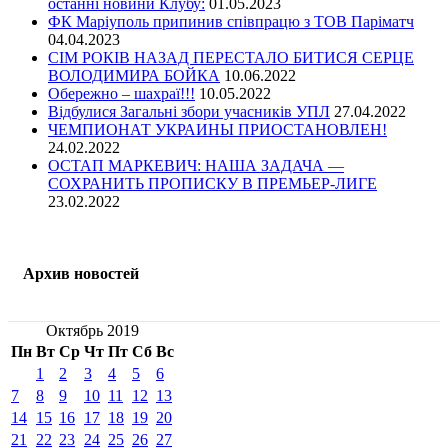
останні новини Клубу:
01.05.2023
ФК Маріуполь припинив співпрацю з ТОВ Паріматч
04.04.2023
СІМ РОКІВ НАЗАД ПЕРЕСТАЛО БИТИСЯ СЕРЦЕ
ВОЛОДИМИРА БОЙКА
10.06.2022
Обережно – шахраї!!!
10.05.2022
Відбулися Загальні збори учасників УПЛ
27.04.2022
ЧЕМПИОНАТ УКРАИНЫ ПРИОСТАНОВЛЕН!
24.02.2022
ОСТАП МАРКЕВИЧ: НАША ЗАДАЧА —
СОХРАНИТЬ ПРОПИСКУ В ПРЕМЬЕР-ЛИГЕ
23.02.2022
Архив новостей
Октябрь 2019
Пн
Вт
Ср
Чт
Пт
Сб
Вс
1
2
3
4
5
6
7
8
9
10
11
12
13
14
15
16
17
18
19
20
21
22
23
24
25
26
27