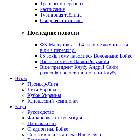
Тренеры и персонал
Расписание
Турнирная таблица
Сводная статистика
Последние новости
ФК Маріуполь — 64 роки незламності та
віри в перемогу!
85 років тому народився Володимир Бойко
Пішов із життя Павло Розумний
Віце-президент Клубу Андрій Санін
розповів про останні новини Клубу:
Игры
Премьер-Лига
Лига Европы
Кубок Украины
Юношеский чемпионат
Клуб
Руководство
Финансовая информация
Наш логотип
Стадион им. Бойко
Спортивный комплекс Ильичевец