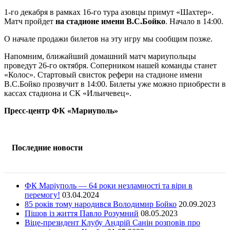
1-го декабря в рамках 16-го тура азовцы примут «Шахтер».
Матч пройдет
на стадионе имени В.С.Бойко
. Начало в 14:00.
О начале продажи билетов на эту игру мы сообщим позже.
Напомним, ближайший домашний матч мариупольцы
проведут 26-го октября. Соперником нашей команды станет
«Колос». Стартовый свисток рефери на стадионе имени
В.С.Бойко прозвучит в 14:00. Билеты уже можно приобрести в
кассах стадиона и СК «Ильичевец».
Пресс-центр ФК «Мариуполь»
Последние новости
ФК Маріуполь — 64 роки незламності та віри в
перемогу!
03.04.2024
85 років тому народився Володимир Бойко
20.09.2023
Пішов із життя Павло Розумний
08.05.2023
Віце-президент Клубу Андрій Санін розповів про