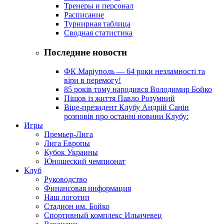
Тренеры и персонал
Расписание
Турнирная таблица
Сводная статистика
Последние новости
ФК Маріуполь — 64 роки незламності та
віри в перемогу!
85 років тому народився Володимир Бойко
Пішов із життя Павло Розумний
Віце-президент Клубу Андрій Санін
розповів про останні новини Клубу:
Игры
Премьер-Лига
Лига Европы
Кубок Украины
Юношеский чемпионат
Клуб
Руководство
Финансовая информация
Наш логотип
Стадион им. Бойко
Спортивный комплекс Ильичевец