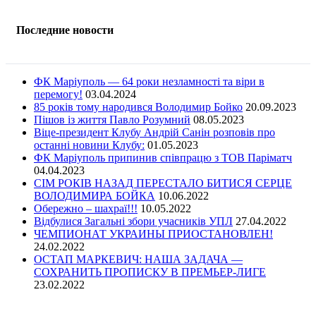
Последние новости
ФК Маріуполь — 64 роки незламності та віри в
перемогу!
03.04.2024
85 років тому народився Володимир Бойко
20.09.2023
Пішов із життя Павло Розумний
08.05.2023
Віце-президент Клубу Андрій Санін розповів про
останні новини Клубу:
01.05.2023
ФК Маріуполь припинив співпрацю з ТОВ Паріматч
04.04.2023
СІМ РОКІВ НАЗАД ПЕРЕСТАЛО БИТИСЯ СЕРЦЕ
ВОЛОДИМИРА БОЙКА
10.06.2022
Обережно – шахраї!!!
10.05.2022
Відбулися Загальні збори учасників УПЛ
27.04.2022
ЧЕМПИОНАТ УКРАИНЫ ПРИОСТАНОВЛЕН!
24.02.2022
ОСТАП МАРКЕВИЧ: НАША ЗАДАЧА —
СОХРАНИТЬ ПРОПИСКУ В ПРЕМЬЕР-ЛИГЕ
23.02.2022