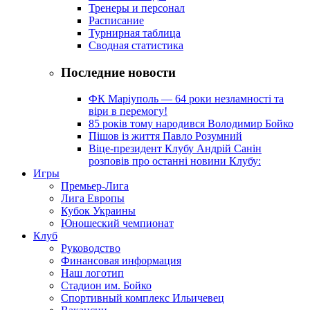
Тренеры и персонал
Расписание
Турнирная таблица
Сводная статистика
Последние новости
ФК Маріуполь — 64 роки незламності та
віри в перемогу!
85 років тому народився Володимир Бойко
Пішов із життя Павло Розумний
Віце-президент Клубу Андрій Санін
розповів про останні новини Клубу:
Игры
Премьер-Лига
Лига Европы
Кубок Украины
Юношеский чемпионат
Клуб
Руководство
Финансовая информация
Наш логотип
Стадион им. Бойко
Спортивный комплекс Ильичевец