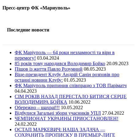
Пресс-центр ФК «Мариуполь»
Последние новости
ФК Маріуполь — 64 роки незламності та віри в
перемогу!
03.04.2024
85 років тому народився Володимир Бойко
20.09.2023
Пішов із життя Павло Розумний
08.05.2023
Віце-президент Клубу Андрій Санін розповів про
останні новини Клубу:
01.05.2023
ФК Маріуполь припинив співпрацю з ТОВ Паріматч
04.04.2023
СІМ РОКІВ НАЗАД ПЕРЕСТАЛО БИТИСЯ СЕРЦЕ
ВОЛОДИМИРА БОЙКА
10.06.2022
Обережно – шахраї!!!
10.05.2022
Відбулися Загальні збори учасників УПЛ
27.04.2022
ЧЕМПИОНАТ УКРАИНЫ ПРИОСТАНОВЛЕН!
24.02.2022
ОСТАП МАРКЕВИЧ: НАША ЗАДАЧА —
СОХРАНИТЬ ПРОПИСКУ В ПРЕМЬЕР-ЛИГЕ