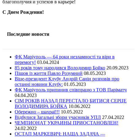
благополучия и успехов в карьере!
С Днем Рождения!
Последние новости
ФК Маріуполь — 64 роки незламності та віри в
перемогу!
03.04.2024
85 років тому народився Володимир Бойко
20.09.2023
Пішов із життя Павло Розумний
08.05.2023
Віце-президент Клубу Андрій Санін розповів про
останні новини Клубу:
01.05.2023
ФК Маріуполь припинив співпрацю з ТОВ Паріматч
04.04.2023
СІМ РОКІВ НАЗАД ПЕРЕСТАЛО БИТИСЯ СЕРЦЕ
ВОЛОДИМИРА БОЙКА
10.06.2022
Обережно – шахраї!!!
10.05.2022
Відбулися Загальні збори учасників УПЛ
27.04.2022
ЧЕМПИОНАТ УКРАИНЫ ПРИОСТАНОВЛЕН!
24.02.2022
ОСТАП МАРКЕВИЧ: НАША ЗАДАЧА —