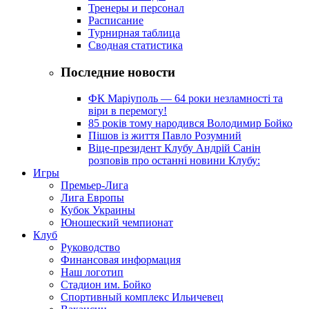
Тренеры и персонал
Расписание
Турнирная таблица
Сводная статистика
Последние новости
ФК Маріуполь — 64 роки незламності та
віри в перемогу!
85 років тому народився Володимир Бойко
Пішов із життя Павло Розумний
Віце-президент Клубу Андрій Санін
розповів про останні новини Клубу:
Игры
Премьер-Лига
Лига Европы
Кубок Украины
Юношеский чемпионат
Клуб
Руководство
Финансовая информация
Наш логотип
Стадион им. Бойко
Спортивный комплекс Ильичевец