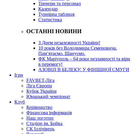
Тренери та персонал
Календар
Турнірна таблиця
Статистика
ОСТАННІ НОВИНИ
З Днем незалежності України!
10 років без Володимира Семеновича.
Пам’ятаємо. Шануємо.
ФК Маріуполь – 64 роки незламності та віри
в перемогу!
АЗОВЦІ В БЕЛЕКУ: У ФІНІШНОЇ СМУГИ
Ігри
FAVBET-Ліга
Ліга Європи
Кубок України
Юнацький чемпіонат
Клуб
Керівництво
Фінансова інформація
Наш логотип
Стадіон ім. Бойка
СК Іллічівець