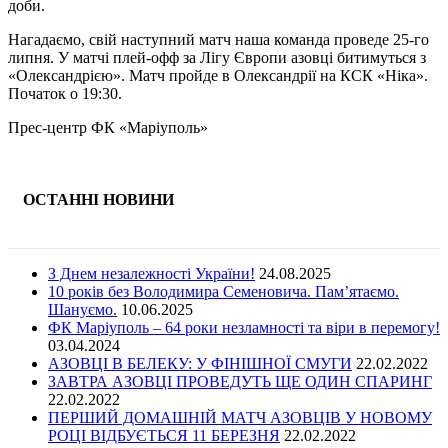
доби.
Нагадаємо, свій наступний матч наша команда проведе 25-го
липня. У матчі плей-офф за Лігу Європи азовці битимуться з
«Олександрією». Матч пройде в Олександрії на КСК «Ніка».
Початок о 19:30.
Прес-центр ФК «Маріуполь»
ОСТАННІ НОВИНИ
З Днем незалежності України!
24.08.2025
10 років без Володимира Семеновича. Пам’ятаємо.
Шануємо.
10.06.2025
ФК Маріуполь – 64 роки незламності та віри в перемогу!
03.04.2024
АЗОВЦІ В БЕЛЕКУ: У ФІНІШНОЇ СМУГИ
22.02.2022
ЗАВТРА АЗОВЦІ ПРОВЕДУТЬ ЩЕ ОДИН СПАРИНГ
22.02.2022
ПЕРШИЙ ДОМАШНІЙ МАТЧ АЗОВЦІВ У НОВОМУ
РОЦІ ВІДБУЄТЬСЯ 11 БЕРЕЗНЯ
22.02.2022