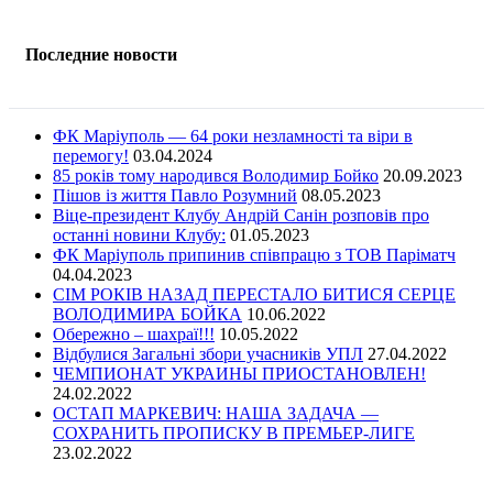
Последние новости
ФК Маріуполь — 64 роки незламності та віри в
перемогу!
03.04.2024
85 років тому народився Володимир Бойко
20.09.2023
Пішов із життя Павло Розумний
08.05.2023
Віце-президент Клубу Андрій Санін розповів про
останні новини Клубу:
01.05.2023
ФК Маріуполь припинив співпрацю з ТОВ Паріматч
04.04.2023
СІМ РОКІВ НАЗАД ПЕРЕСТАЛО БИТИСЯ СЕРЦЕ
ВОЛОДИМИРА БОЙКА
10.06.2022
Обережно – шахраї!!!
10.05.2022
Відбулися Загальні збори учасників УПЛ
27.04.2022
ЧЕМПИОНАТ УКРАИНЫ ПРИОСТАНОВЛЕН!
24.02.2022
ОСТАП МАРКЕВИЧ: НАША ЗАДАЧА —
СОХРАНИТЬ ПРОПИСКУ В ПРЕМЬЕР-ЛИГЕ
23.02.2022