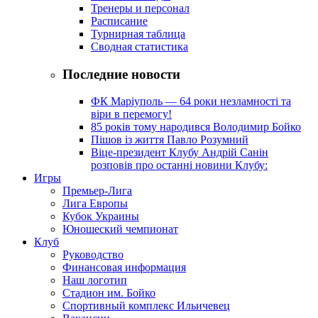
Тренеры и персонал
Расписание
Турнирная таблица
Сводная статистика
Последние новости
ФК Маріуполь — 64 роки незламності та
віри в перемогу!
85 років тому народився Володимир Бойко
Пішов із життя Павло Розумний
Віце-президент Клубу Андрій Санін
розповів про останні новини Клубу:
Игры
Премьер-Лига
Лига Европы
Кубок Украины
Юношеский чемпионат
Клуб
Руководство
Финансовая информация
Наш логотип
Стадион им. Бойко
Спортивный комплекс Ильичевец