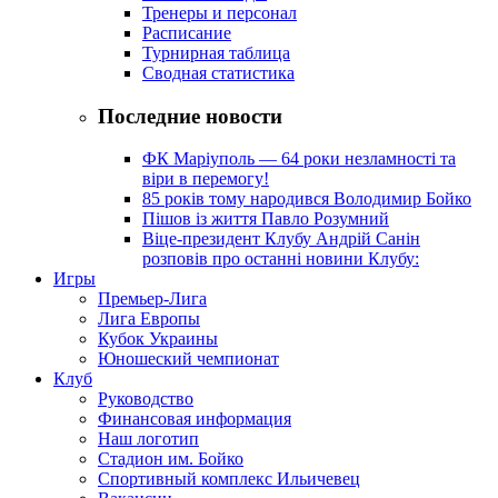
Тренеры и персонал
Расписание
Турнирная таблица
Сводная статистика
Последние новости
ФК Маріуполь — 64 роки незламності та
віри в перемогу!
85 років тому народився Володимир Бойко
Пішов із життя Павло Розумний
Віце-президент Клубу Андрій Санін
розповів про останні новини Клубу:
Игры
Премьер-Лига
Лига Европы
Кубок Украины
Юношеский чемпионат
Клуб
Руководство
Финансовая информация
Наш логотип
Стадион им. Бойко
Спортивный комплекс Ильичевец