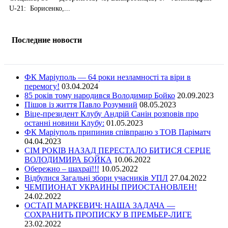
U-21: Борисенко,...
Последние новости
ФК Маріуполь — 64 роки незламності та віри в
перемогу!
03.04.2024
85 років тому народився Володимир Бойко
20.09.2023
Пішов із життя Павло Розумний
08.05.2023
Віце-президент Клубу Андрій Санін розповів про
останні новини Клубу:
01.05.2023
ФК Маріуполь припинив співпрацю з ТОВ Паріматч
04.04.2023
СІМ РОКІВ НАЗАД ПЕРЕСТАЛО БИТИСЯ СЕРЦЕ
ВОЛОДИМИРА БОЙКА
10.06.2022
Обережно – шахраї!!!
10.05.2022
Відбулися Загальні збори учасників УПЛ
27.04.2022
ЧЕМПИОНАТ УКРАИНЫ ПРИОСТАНОВЛЕН!
24.02.2022
ОСТАП МАРКЕВИЧ: НАША ЗАДАЧА —
СОХРАНИТЬ ПРОПИСКУ В ПРЕМЬЕР-ЛИГЕ
23.02.2022