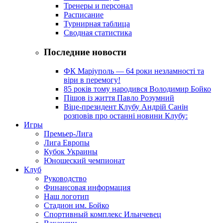
Тренеры и персонал
Расписание
Турнирная таблица
Сводная статистика
Последние новости
ФК Маріуполь — 64 роки незламності та
віри в перемогу!
85 років тому народився Володимир Бойко
Пішов із життя Павло Розумний
Віце-президент Клубу Андрій Санін
розповів про останні новини Клубу:
Игры
Премьер-Лига
Лига Европы
Кубок Украины
Юношеский чемпионат
Клуб
Руководство
Финансовая информация
Наш логотип
Стадион им. Бойко
Спортивный комплекс Ильичевец