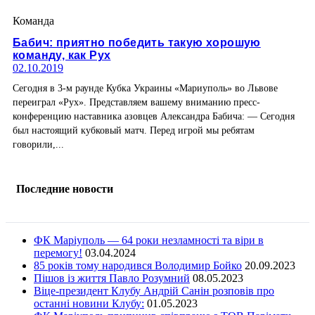
Команда
Бабич: приятно победить такую хорошую
команду, как Рух
02.10.2019
Сегодня в 3-м раунде Кубка Украины «Мариуполь» во Львове
переиграл «Рух». Представляем вашему вниманию пресс-
конференцию наставника азовцев Александра Бабича: — Сегодня
был настоящий кубковый матч. Перед игрой мы ребятам
говорили,...
Последние новости
ФК Маріуполь — 64 роки незламності та віри в
перемогу!
03.04.2024
85 років тому народився Володимир Бойко
20.09.2023
Пішов із життя Павло Розумний
08.05.2023
Віце-президент Клубу Андрій Санін розповів про
останні новини Клубу:
01.05.2023