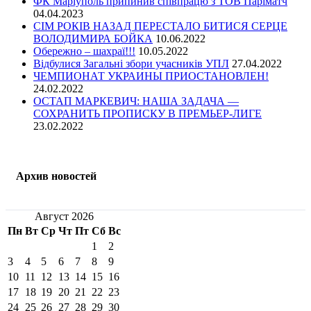
ФК Маріуполь припинив співпрацю з ТОВ Паріматч
04.04.2023
СІМ РОКІВ НАЗАД ПЕРЕСТАЛО БИТИСЯ СЕРЦЕ
ВОЛОДИМИРА БОЙКА
10.06.2022
Обережно – шахраї!!!
10.05.2022
Відбулися Загальні збори учасників УПЛ
27.04.2022
ЧЕМПИОНАТ УКРАИНЫ ПРИОСТАНОВЛЕН!
24.02.2022
ОСТАП МАРКЕВИЧ: НАША ЗАДАЧА —
СОХРАНИТЬ ПРОПИСКУ В ПРЕМЬЕР-ЛИГЕ
23.02.2022
Архив новостей
Август 2026
Пн
Вт
Ср
Чт
Пт
Сб
Вс
1
2
3
4
5
6
7
8
9
10
11
12
13
14
15
16
17
18
19
20
21
22
23
24
25
26
27
28
29
30