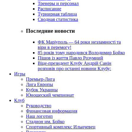
Тренеры и персонал
Расписание
Турнирная таблица
Сводная статистика
Последние новости
ФК Маріуполь — 64 роки незламності та
віри в перемогу!
85 років тому народився Володимир Бойко
Пішов із життя Павло Розумний
Віце-президент Клубу Андрій Санін
розповів про останні новини Клубу:
Игры
Премьер-Лига
Лига Европы
Кубок Украины
Юношеский чемпионат
Клуб
Руководство
Финансовая информация
Наш логотип
Стадион им. Бойко
Спортивный комплекс Ильичевец