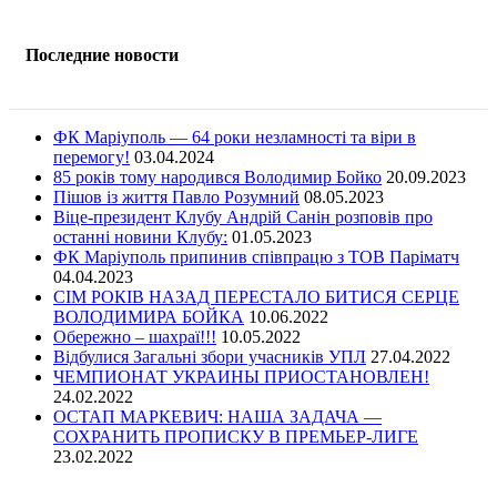
Последние новости
ФК Маріуполь — 64 роки незламності та віри в
перемогу!
03.04.2024
85 років тому народився Володимир Бойко
20.09.2023
Пішов із життя Павло Розумний
08.05.2023
Віце-президент Клубу Андрій Санін розповів про
останні новини Клубу:
01.05.2023
ФК Маріуполь припинив співпрацю з ТОВ Паріматч
04.04.2023
СІМ РОКІВ НАЗАД ПЕРЕСТАЛО БИТИСЯ СЕРЦЕ
ВОЛОДИМИРА БОЙКА
10.06.2022
Обережно – шахраї!!!
10.05.2022
Відбулися Загальні збори учасників УПЛ
27.04.2022
ЧЕМПИОНАТ УКРАИНЫ ПРИОСТАНОВЛЕН!
24.02.2022
ОСТАП МАРКЕВИЧ: НАША ЗАДАЧА —
СОХРАНИТЬ ПРОПИСКУ В ПРЕМЬЕР-ЛИГЕ
23.02.2022