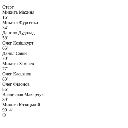
Старт
Микита Махиня
16'
Микита Фурсенко
34'
Данило Дудолад
58'
Олег Козішкурт
65'
Данііл Савін
70'
Микита Хімічев
77'
Олег Касьянов
83'
Олег Фiлонов
86'
Владислав Макарчук
89'
Микита Козицький
90+4'
Ф