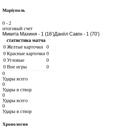
Маріуполь
0
-
2
итоговый счет
Микита Махиня - 1 (16')
Данііл Савін - 1 (70')
статистика матча
0
Желтые карточки
0
0
Красные карточки
0
0
Угловые
0
0
Вне игры
0
0
Удары всего
0
Удары в створ
0
Удары всего
0
Удары в створ
Хронология