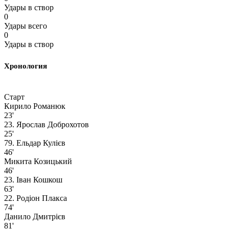
Удары в створ
0
Удары всего
0
Удары в створ
Хронология
Старт
Кирило Романюк
23'
23. Ярослав Доброхотов
25'
79. Ельдар Кулієв
46'
Микита Козицький
46'
23. Іван Кошкош
63'
22. Родіон Плакса
74'
Данило Дмитрієв
81'