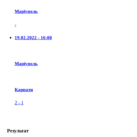
Маріуполь
-
19.02.2022 - 16:00
Маріуполь
Карпати
2
-
1
Результат