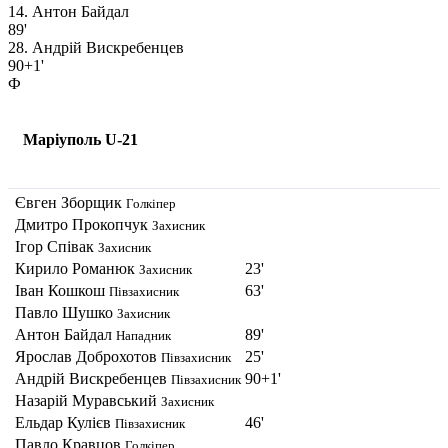
14. Антон Байдал
89'
28. Андрій Вискребенцев
90+1'
Ф
Маріуполь U-21
Євген Зборщик
Голкіпер
Дмитро Прокопчук
Захисник
Ігор Співак
Захисник
Кирило Романюк
23'
Захисник
Іван Кошкош
63'
Півзахисник
Павло Шушко
Захисник
Антон Байдал
89'
Нападник
Ярослав Доброхотов
25'
Півзахисник
Андрій Вискребенцев
90+1'
Півзахисник
Назарій Муравський
Захисник
Ельдар Кулієв
46'
Півзахисник
Павло Кравцов
Голкіпер