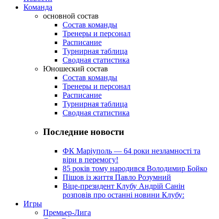
Команда
основной состав
Состав команды
Тренеры и персонал
Расписание
Турнирная таблица
Сводная статистика
Юношеский состав
Состав команды
Тренеры и персонал
Расписание
Турнирная таблица
Сводная статистика
Последние новости
ФК Маріуполь — 64 роки незламності та
віри в перемогу!
85 років тому народився Володимир Бойко
Пішов із життя Павло Розумний
Віце-президент Клубу Андрій Санін
розповів про останні новини Клубу:
Игры
Премьер-Лига