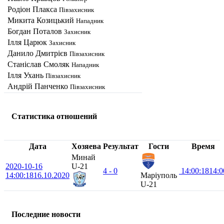
Родіон Плакса
Півзахисник
Микита Козицький
Нападник
Богдан Поталов
Захисник
Ілля Царюк
Захисник
Данило Дмитрієв
Півзахисник
Станіслав Смоляк
Нападник
Ілля Ухань
Півзахисник
Андрiй Панченко
Півзахисник
Статистика отношений
Дата
Хозяева
Результат
Гости
Время
Минай
2020-10-16
U-21
4 - 0
14:00:18
14:0
14:00:18
16.10.2020
Маріуполь
U-21
Последние новости