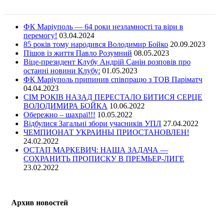
ФК Маріуполь — 64 роки незламності та віри в
перемогу!
03.04.2024
85 років тому народився Володимир Бойко
20.09.2023
Пішов із життя Павло Розумний
08.05.2023
Віце-президент Клубу Андрій Санін розповів про
останні новини Клубу:
01.05.2023
ФК Маріуполь припинив співпрацю з ТОВ Паріматч
04.04.2023
СІМ РОКІВ НАЗАД ПЕРЕСТАЛО БИТИСЯ СЕРЦЕ
ВОЛОДИМИРА БОЙКА
10.06.2022
Обережно – шахраї!!!
10.05.2022
Відбулися Загальні збори учасників УПЛ
27.04.2022
ЧЕМПИОНАТ УКРАИНЫ ПРИОСТАНОВЛЕН!
24.02.2022
ОСТАП МАРКЕВИЧ: НАША ЗАДАЧА —
СОХРАНИТЬ ПРОПИСКУ В ПРЕМЬЕР-ЛИГЕ
23.02.2022
Архив новостей