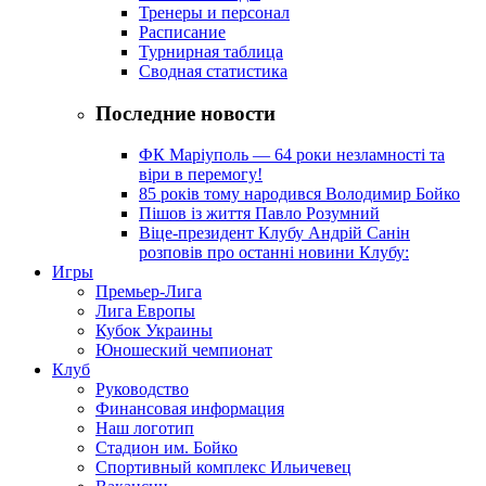
Тренеры и персонал
Расписание
Турнирная таблица
Сводная статистика
Последние новости
ФК Маріуполь — 64 роки незламності та
віри в перемогу!
85 років тому народився Володимир Бойко
Пішов із життя Павло Розумний
Віце-президент Клубу Андрій Санін
розповів про останні новини Клубу:
Игры
Премьер-Лига
Лига Европы
Кубок Украины
Юношеский чемпионат
Клуб
Руководство
Финансовая информация
Наш логотип
Стадион им. Бойко
Спортивный комплекс Ильичевец