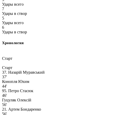
Удары всего
7
Удары в створ
5
Удары всего
6
Удары в створ
Хронология
Старт
Старт
37. Назарій Муравський
37'
Конопля Юхим
44'
95. Петро Стасюк
46'
Гуцуляк Олексій
56'
21. Артем Бондаренко
56'