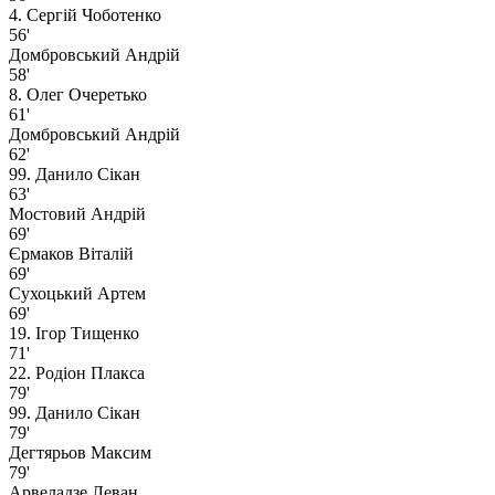
4. Сергій Чоботенко
56'
Домбровський Андрій
58'
8. Олег Очеретько
61'
Домбровський Андрій
62'
99. Данило Сiкан
63'
Мостовий Андрій
69'
Єрмаков Віталій
69'
Сухоцький Артем
69'
19. Ігор Тищенко
71'
22. Родіон Плакса
79'
99. Данило Сiкан
79'
Дегтярьов Максим
79'
Арвеладзе Леван