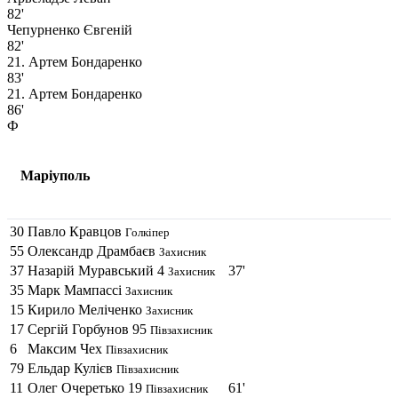
82'
Чепурненко Євгеній
82'
21. Артем Бондаренко
83'
21. Артем Бондаренко
86'
Ф
Маріуполь
30
Павло Кравцов
Голкіпер
55
Олександр Драмбаєв
Захисник
37
Назарій Муравський
4
37'
Захисник
35
Марк Мампассi
Захисник
15
Кирило Мелiченко
Захисник
17
Сергій Горбунов
95
Півзахисник
6
Максим Чех
Півзахисник
79
Ельдар Кулієв
Півзахисник
11
Олег Очеретько
19
61'
Півзахисник