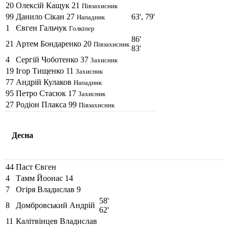
20
Олексій Кащук
21
Півзахисник
99
Данило Сiкан
27
63', 79'
Нападник
1
Євген Гальчук
Голкіпер
86'
21
Артем Бондаренко
20
Півзахисник
83'
4
Сергій Чоботенко
37
Захисник
19
Ігор Тищенко
11
Захисник
77
Андрій Кулаков
Нападник
95
Петро Стасюк
17
Захисник
27
Родіон Плакса
99
Півзахисник
Десна
44
Паст Євген
4
Тамм Йоонас
14
7
Огіря Владислав
9
58'
8
Домбровський Андрій
62'
11
Калітвінцев Владислав