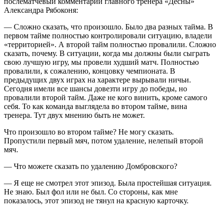
послематчевый комментарий главного тренера «Десны»
Александра Рябоконя:
— Сложно сказать, что произошло. Было два разных тайма. В
первом тайме полностью контролировали ситуацию, владели
«территорией». А второй тайм полностью провалили. Сложно
сказать, почему. В ситуации, когда мы должны были сыграть
свою лучшую игру, мы провели худший матч. Полностью
провалили, к сожалению, концовку чемпионата. В
предыдущих двух играх на характере вырывали ничьи.
Сегодня имели все шансы довезти игру до победы, но
провалили второй тайм. Даже не кого винить, кроме самого
себя. То как команда выглядела во втором тайме, вина
тренера. Тут двух мнению быть не может.
Что произошло во втором тайме? Не могу сказать.
Пропустили первый мяч, потом удаление, нелепый второй
мяч.
— Что можете сказать по удалению Домбровского?
— Я еще не смотрел этот эпизод. Была простейшая ситуация.
Не знаю. Был фол или не был. Со стороны, как мне
показалось, этот эпизод не тянул на красную карточку.