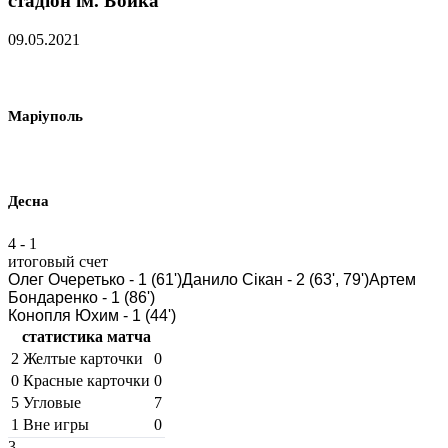
стадіон ім. Бойка
09.05.2021
Маріуполь
Десна
4
-
1
итоговый счет
Олег Очеретько - 1 (61')
Данило Сiкан - 2 (63', 79')
Артем
Бондаренко - 1 (86')
Конопля Юхим - 1 (44')
статистика матча
2
Желтые карточки
0
0
Красные карточки
0
5
Угловые
7
1
Вне игры
0
3