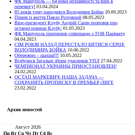
ФК Маріуполь — 64 роки незламності та віри в
перемогу!
03.04.2024
85 років тому народився Володимир Бойко
20.09.2023
Пішов із життя Павло Розумний
08.05.2023
Віце-президент Клубу Андрій Санін розповів про
останні новини Клубу:
01.05.2023
ФК Маріуполь припинив співпрацю з ТОВ Паріматч
04.04.2023
СІМ РОКІВ НАЗАД ПЕРЕСТАЛО БИТИСЯ СЕРЦЕ
ВОЛОДИМИРА БОЙКА
10.06.2022
Обережно – шахраї!!!
10.05.2022
Відбулися Загальні збори учасників УПЛ
27.04.2022
ЧЕМПИОНАТ УКРАИНЫ ПРИОСТАНОВЛЕН!
24.02.2022
ОСТАП МАРКЕВИЧ: НАША ЗАДАЧА —
СОХРАНИТЬ ПРОПИСКУ В ПРЕМЬЕР-ЛИГЕ
23.02.2022
Архив новостей
Август 2026
Пн
Вт
Ср
Чт
Пт
Сб
Вс