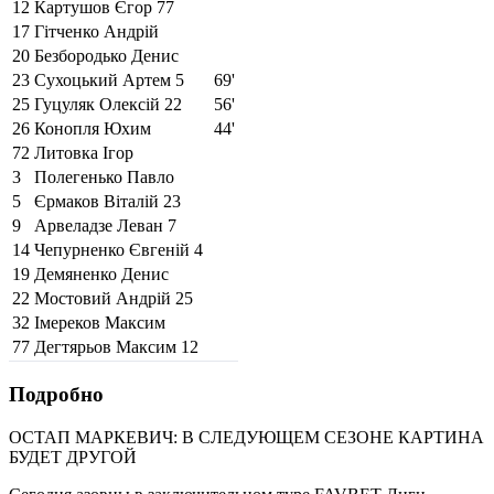
12
Картушов Єгор
77
17
Гітченко Андрій
20
Безбородько Денис
23
Сухоцький Артем
5
69'
25
Гуцуляк Олексій
22
56'
26
Конопля Юхим
44'
72
Литовка Ігор
3
Полегенько Павло
5
Єрмаков Віталій
23
9
Арвеладзе Леван
7
14
Чепурненко Євгеній
4
19
Демяненко Денис
22
Мостовий Андрій
25
32
Імереков Максим
77
Дегтярьов Максим
12
Подробно
ОСТАП МАРКЕВИЧ: В СЛЕДУЮЩЕМ СЕЗОНЕ КАРТИНА
БУДЕТ ДРУГОЙ