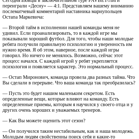
Сегодня азовцы в заключительном туре FAVBET-Лиги
переиграли «Десну» — 4:1. Представляем вашему вниманию
послематчевый комментарий наставника мариупольцев
Остапа Маркевича:
— Второй тайм в исполнении нашей команды меня не
удивил. Если проанализировать, то в каждой игре мы
показывали хороший футбол. Для того, чтобы наши молодые
ребята получили правильную психологию и уверенность им
нужно время. Я об этом, наверное, после каждой игры
говорил. Но ничего не менялось. Возможно, сейчас этот
процесс начался. С каждой игрой у ребят укрепляется
психология и появляется характер. Это нормальный процесс.
— Остап Миронович, команда провела два разных тайма. Что
Вы сделали в перерыве. Что ваша команда так преобразилась?
— Пусть это будет нашим маленьким секретом. Есть
определенные вещи, которые влияют на команду. Есть
определенные приемы, которым я научился у своего отца и у
других очень хороших и уважаемых тренеров.
— Как Вы можете оценить этот сезон?
— Он получился таким нестабильным, как и наша молодежь.
Молодым людям свойственны поиск себя и какие-то