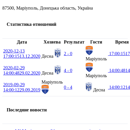
87500, Маріуполь, Донецька область, Україна
Статистика отношений
Дата
Хозяева
Результат
Гости
Время
2020-12-13
2 - 0
17:00:15
17
17:00:15
13.12.2020
Десна
Маріуполь
2020-02-29
4 - 0
14:00:48
14
14:00:48
29.02.2020
Десна
Маріуполь
Маріуполь
2019-09-29
0 - 4
14:00:12
14
14:00:12
29.09.2019
Десна
Последние новости