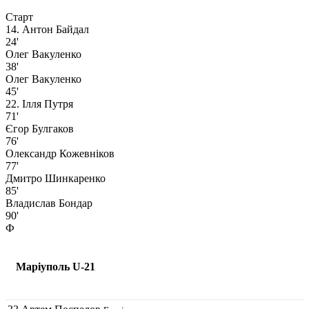
Старт
14. Антон Байдал
24'
Олег Вакуленко
38'
Олег Вакуленко
45'
22. Ілля Путря
71'
Єгор Булгаков
76'
Олександр Кожевніков
77'
Дмитро Шинкаренко
85'
Владислав Бондар
90'
Ф
Маріуполь U-21