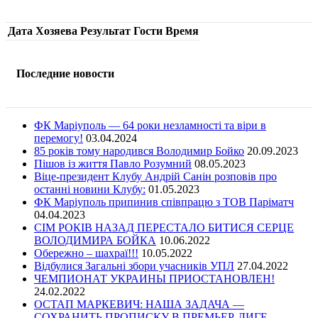
Дата
Хозяева
Результат
Гости
Время
Последние новости
ФК Маріуполь — 64 роки незламності та віри в
перемогу!
03.04.2024
85 років тому народився Володимир Бойко
20.09.2023
Пішов із життя Павло Розумний
08.05.2023
Віце-президент Клубу Андрій Санін розповів про
останні новини Клубу:
01.05.2023
ФК Маріуполь припинив співпрацю з ТОВ Паріматч
04.04.2023
СІМ РОКІВ НАЗАД ПЕРЕСТАЛО БИТИСЯ СЕРЦЕ
ВОЛОДИМИРА БОЙКА
10.06.2022
Обережно – шахраї!!!
10.05.2022
Відбулися Загальні збори учасників УПЛ
27.04.2022
ЧЕМПИОНАТ УКРАИНЫ ПРИОСТАНОВЛЕН!
24.02.2022
ОСТАП МАРКЕВИЧ: НАША ЗАДАЧА —
СОХРАНИТЬ ПРОПИСКУ В ПРЕМЬЕР-ЛИГЕ