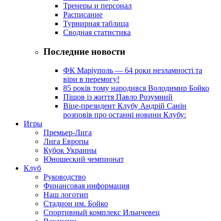
Тренеры и персонал
Расписание
Турнирная таблица
Сводная статистика
Последние новости
ФК Маріуполь — 64 роки незламності та
віри в перемогу!
85 років тому народився Володимир Бойко
Пішов із життя Павло Розумний
Віце-президент Клубу Андрій Санін
розповів про останні новини Клубу:
Игры
Премьер-Лига
Лига Европы
Кубок Украины
Юношеский чемпионат
Клуб
Руководство
Финансовая информация
Наш логотип
Стадион им. Бойко
Спортивный комплекс Ильичевец