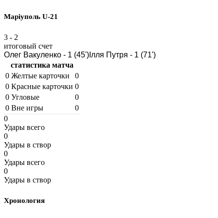
Маріуполь U-21
3
-
2
итоговый счет
Олег Вакуленко - 1 (45')
Ілля Путря - 1 (71')
статистика матча
0
Желтые карточки
0
0
Красные карточки
0
0
Угловые
0
0
Вне игры
0
0
Удары всего
0
Удары в створ
0
Удары всего
0
Удары в створ
Хронология