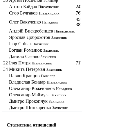
33
Артем Поспелов
Голкіпер
Антон Байдал
24'
Півзахисник
Єгор Булгаков
76'
Півзахисник
45'
Олег Вакуленко
Нападник
38'
Андрій Вискребенцев
Півзахисник
Ярослав Доброхотов
Захисник
Ігор Співак
Захисник
Богдан Романюк
Захисник
Данило Саєнко
Захисник
22
Ілля Путря
71'
Півзахисник
34
Микита Петерман
Захисник
Павло Кравцов
Голкіпер
Владислав Бондар
Півзахисник
Олександр Кожевніков
Нападник
Олександр Маймула
Захисник
Дмитро Прокопчук
Захисник
Дмитро Шинкаренко
Захисник
Статистика отношений