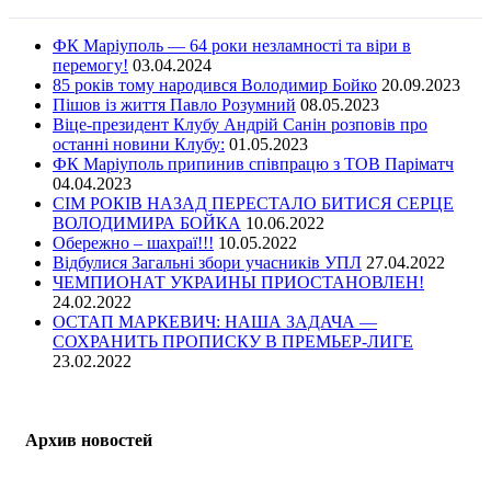
ФК Маріуполь — 64 роки незламності та віри в
перемогу!
03.04.2024
85 років тому народився Володимир Бойко
20.09.2023
Пішов із життя Павло Розумний
08.05.2023
Віце-президент Клубу Андрій Санін розповів про
останні новини Клубу:
01.05.2023
ФК Маріуполь припинив співпрацю з ТОВ Паріматч
04.04.2023
СІМ РОКІВ НАЗАД ПЕРЕСТАЛО БИТИСЯ СЕРЦЕ
ВОЛОДИМИРА БОЙКА
10.06.2022
Обережно – шахраї!!!
10.05.2022
Відбулися Загальні збори учасників УПЛ
27.04.2022
ЧЕМПИОНАТ УКРАИНЫ ПРИОСТАНОВЛЕН!
24.02.2022
ОСТАП МАРКЕВИЧ: НАША ЗАДАЧА —
СОХРАНИТЬ ПРОПИСКУ В ПРЕМЬЕР-ЛИГЕ
23.02.2022
Архив новостей