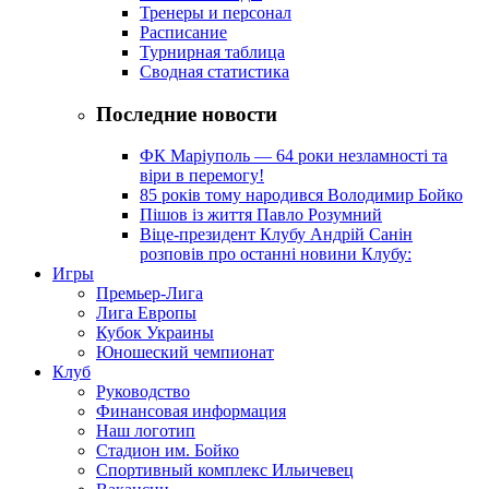
Тренеры и персонал
Расписание
Турнирная таблица
Сводная статистика
Последние новости
ФК Маріуполь — 64 роки незламності та
віри в перемогу!
85 років тому народився Володимир Бойко
Пішов із життя Павло Розумний
Віце-президент Клубу Андрій Санін
розповів про останні новини Клубу:
Игры
Премьер-Лига
Лига Европы
Кубок Украины
Юношеский чемпионат
Клуб
Руководство
Финансовая информация
Наш логотип
Стадион им. Бойко
Спортивный комплекс Ильичевец