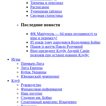
Тренеры и персонал
Расписание
Турнирная таблица
Сводная статистика
Последние новости
ФК Маріуполь — 64 роки незламності та
віри в перемогу!
85 років тому народився Володимир Бойко
Пішов із життя Павло Розумний
Віце-президент Клубу Андрій Санін
розповів про останні новини Клубу:
Игры
Премьер-Лига
Лига Европы
Кубок Украины
Юношеский чемпионат
Клуб
Руководство
Финансовая информация
Наш логотип
Стадион им. Бойко
Спортивный комплекс Ильичевец