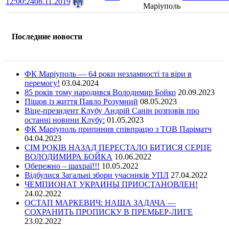
12:00:24
08.11.2019
Маріуполь
Последние новости
ФК Маріуполь — 64 роки незламності та віри в
перемогу!
03.04.2024
85 років тому народився Володимир Бойко
20.09.2023
Пішов із життя Павло Розумний
08.05.2023
Віце-президент Клубу Андрій Санін розповів про
останні новини Клубу:
01.05.2023
ФК Маріуполь припинив співпрацю з ТОВ Паріматч
04.04.2023
СІМ РОКІВ НАЗАД ПЕРЕСТАЛО БИТИСЯ СЕРЦЕ
ВОЛОДИМИРА БОЙКА
10.06.2022
Обережно – шахраї!!!
10.05.2022
Відбулися Загальні збори учасників УПЛ
27.04.2022
ЧЕМПИОНАТ УКРАИНЫ ПРИОСТАНОВЛЕН!
24.02.2022
ОСТАП МАРКЕВИЧ: НАША ЗАДАЧА —
СОХРАНИТЬ ПРОПИСКУ В ПРЕМЬЕР-ЛИГЕ
23.02.2022