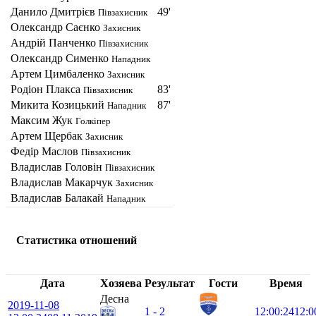
Данило Дмитрієв
49'
Півзахисник
Олександр Саєнко
Захисник
Андрiй Панченко
Півзахисник
Олександр Сименко
Нападник
Артем Цимбаленко
Захисник
Родіон Плакса
83'
Півзахисник
Микита Козицький
87'
Нападник
Максим Жук
Голкіпер
Артем Щербак
Захисник
Федір Маслов
Півзахисник
Владислав Головiн
Півзахисник
Владислав Макарчук
Захисник
Владислав Балакай
Нападник
Статистика отношений
Дата
Хозяева
Результат
Гости
Время
Десна
2019-11-08
1 - 2
12:00:24
12:0