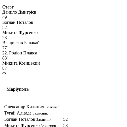
Старт
Данило Дмитрієв
49'
Богдан Поталов
52'
Микита Фурсенко
53'
Владислав Балакай
77'
22. Родіон Плакса
83'
Микита Козицький
87'
Ф
Маріуполь
Олександр Килинич
Голкіпер
Тугай Алізаде
Захисник
Богдан Поталов
52'
Захисник
Микита Фурсенко
53'
Захисник